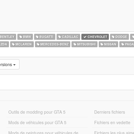
BENTLEY
BMW
BUGATTI
CADILLAC
CHEVROLET
DODGE
ZDA
MCLAREN
MERCEDES-BENZ
MITSUBISHI
NISSAN
PAGA
ersions
Outils de modding pour GTA 5
Derniers fichiers
Mods de véhicules pour GTA 5
Fichiers en vedette
Mods de peintures pour véhicules de
Fichiers les plus aim