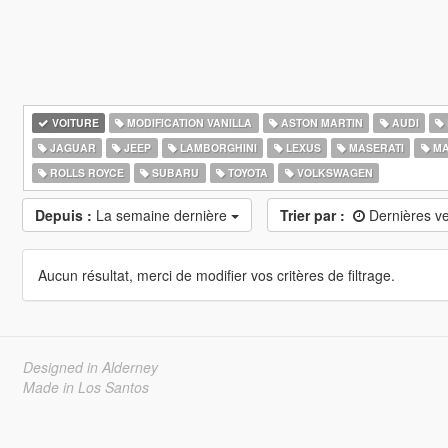
VOITURE
MODIFICATION VANILLA
ASTON MARTIN
AUDI
JAGUAR
JEEP
LAMBORGHINI
LEXUS
MASERATI
MA
ROLLS ROYCE
SUBARU
TOYOTA
VOLKSWAGEN
Depuis :
La semaine dernière
Trier par :
Dernières v
Aucun résultat, merci de modifier vos critères de filtrage.
Designed in Alderney
Made in Los Santos