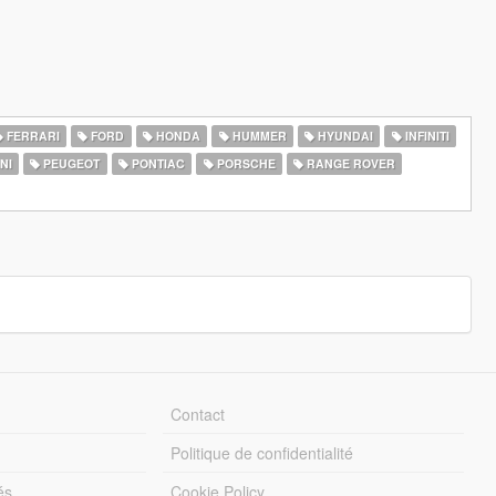
FERRARI
FORD
HONDA
HUMMER
HYUNDAI
INFINITI
NI
PEUGEOT
PONTIAC
PORSCHE
RANGE ROVER
Contact
Politique de confidentialité
és
Cookie Policy