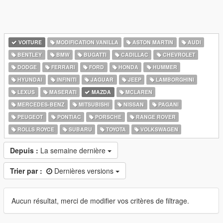
VOITURE
MODIFICATION VANILLA
ASTON MARTIN
AUDI
BENTLEY
BMW
BUGATTI
CADILLAC
CHEVROLET
DODGE
FERRARI
FORD
HONDA
HUMMER
HYUNDAI
INFINITI
JAGUAR
JEEP
LAMBORGHINI
LEXUS
MASERATI
MAZDA
MCLAREN
MERCEDES-BENZ
MITSUBISHI
NISSAN
PAGANI
PEUGEOT
PONTIAC
PORSCHE
RANGE ROVER
ROLLS ROYCE
SUBARU
TOYOTA
VOLKSWAGEN
Depuis :
La semaine dernière
Trier par :
Dernières versions
Aucun résultat, merci de modifier vos critères de filtrage.