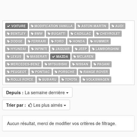
VOITURE
MODIFICATION VANILLA
ASTON MARTIN
AUDI
BENTLEY
BMW
BUGATTI
CADILLAC
CHEVROLET
DODGE
FERRARI
FORD
HONDA
HUMMER
HYUNDAI
INFINITI
JAGUAR
JEEP
LAMBORGHINI
LEXUS
MASERATI
MAZDA
MCLAREN
MERCEDES-BENZ
MITSUBISHI
NISSAN
PAGANI
PEUGEOT
PONTIAC
PORSCHE
RANGE ROVER
ROLLS ROYCE
SUBARU
TOYOTA
VOLKSWAGEN
Depuis :
La semaine dernière
Trier par :
Les plus aimés
Aucun résultat, merci de modifier vos critères de filtrage.