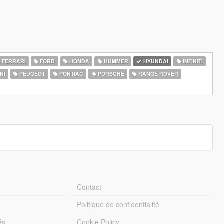
FERRARI
FORD
HONDA
HUMMER
HYUNDAI
INFINITI
NI
PEUGEOT
PONTIAC
PORSCHE
RANGE ROVER
Contact
Politique de confidentialité
és
Cookie Policy