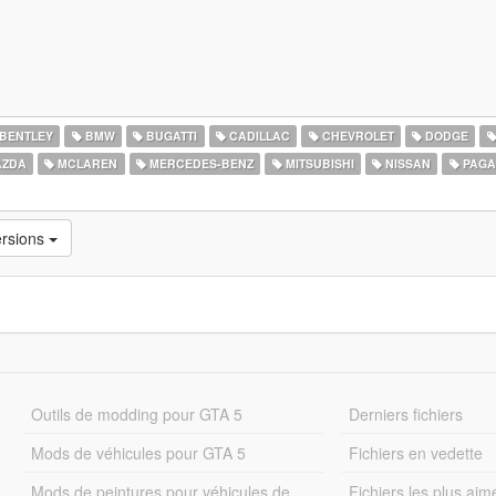
BENTLEY
BMW
BUGATTI
CADILLAC
CHEVROLET
DODGE
ZDA
MCLAREN
MERCEDES-BENZ
MITSUBISHI
NISSAN
PAGA
ersions
Outils de modding pour GTA 5
Derniers fichiers
Mods de véhicules pour GTA 5
Fichiers en vedette
Mods de peintures pour véhicules de
Fichiers les plus aim