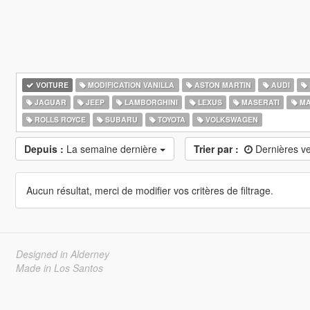
VOITURE
MODIFICATION VANILLA
ASTON MARTIN
AUDI
JAGUAR
JEEP
LAMBORGHINI
LEXUS
MASERATI
MA
ROLLS ROYCE
SUBARU
TOYOTA
VOLKSWAGEN
Depuis :
La semaine dernière
Trier par :
Dernières v
Aucun résultat, merci de modifier vos critères de filtrage.
Designed in Alderney
Made in Los Santos