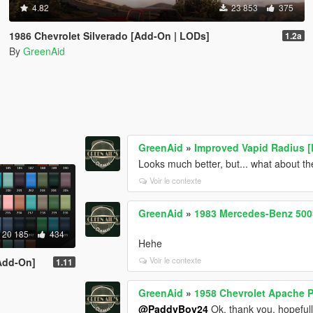
4.82
23 853
375
1986 Chevrolet Silverado [Add-On | LODs]
1.2a
By
GreenAid
GreenAid
»
Improved Vapid Radius [
Looks much better, but... what about th
Voir le contexte
GreenAid
»
1983 Mercedes-Benz 500
20 185
434
Hehe
Voir le contexte
[Add-On]
1.11
GreenAid
»
1958 Chevrolet Apache P
@PaddyBoy24
Ok, thank you, hopefull