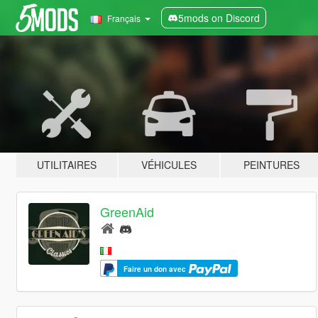
5mods on Discord
Français
UTILITAIRES
VÉHICULES
PEINTURES
GreenAid
Faire un don avec