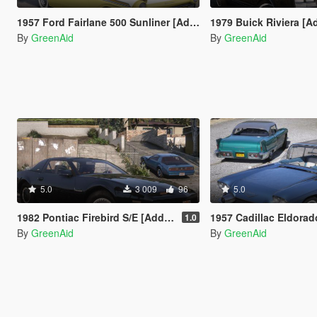
1957 Ford Fairlane 500 Sunliner [Add-On | LODs | VehFuncsV]
1979 Buick Riviera [Add-On | LODs
By
GreenAid
By
GreenAid
5.0
3 009
96
5.0
1982 Pontiac Firebird S/E [Add-On | LODs | VehFuncsV]
1957 Cadillac Eldorado Brougham [Add-On | LODs | Ve
1.0
By
GreenAid
By
GreenAid