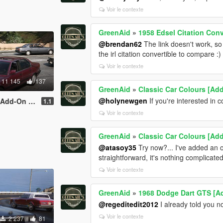
Voir le contexte
GreenAid
»
1958 Edsel Citation Con
@brendan62
The link doesn't work, so
the irl citation convertible to compare :)
Voir le contexte
11 145
137
GreenAid
»
Classic Car Colours [Ad
@holynewgen
If you're interested in 
 | VehFuncsV]
1.1
Voir le contexte
GreenAid
»
Classic Car Colours [Ad
@atasoy35
Try now?... I've added an o
straightforward, it's nothing complicated
Voir le contexte
GreenAid
»
1968 Dodge Dart GTS [A
@regeditedit2012
I already told you no
Voir le contexte
2 237
81