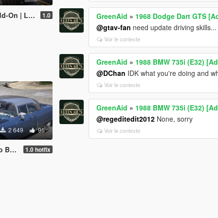
 | VehFuncsV]
1.0
GreenAid
»
1968 Dodge Dart GTS [A
@gtav-fan
need update driving skills...
Voir le contexte
GreenAid
»
1988 BMW 735i (E32) [A
@DChan
IDK what you're doing and wh
Voir le contexte
GreenAid
»
1988 BMW 735i (E32) [A
@regeditedit2012
None, sorry
2 649
96
Voir le contexte
hFuncsV]
1.0 hotfix