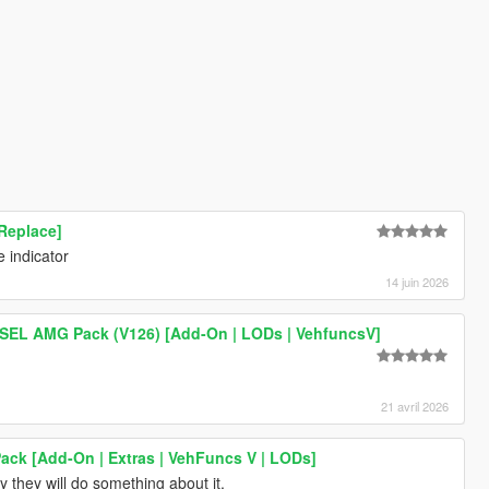
Replace]
e indicator
14 juin 2026
SEL AMG Pack (V126) [Add-On | LODs | VehfuncsV]
21 avril 2026
ack [Add-On | Extras | VehFuncs V | LODs]
y they will do something about it.