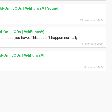
dd-On | LODs | VehFuncsV | Sound]
10 novembre 2025
dd-On | LODs | VehFuncsV]
at mods you have. This doesn't happen normally
3 novembre 2025
dd-On | LODs | VehFuncsV]
30 octobre 2025