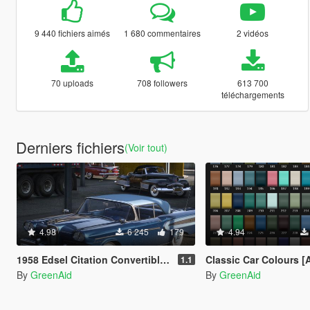
9 440 fichiers aimés
1 680 commentaires
2 vidéos
70 uploads
708 followers
613 700
téléchargements
Derniers fichiers
(Voir tout)
4.98
6 245
179
4.94
1958 Edsel Citation Convertible [Add-On | VehFuncs V]
Classic Car Colours 
1.1
By
GreenAid
By
GreenAid