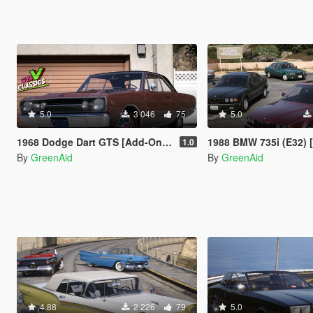
5.0
3 046
75
5.0
1968 Dodge Dart GTS [Add-On | LODs | VehFuncsV | Sound]
1988 BMW 735i (E32) [Add-On | LODs
1.0
By
GreenAid
By
GreenAid
4.88
2 226
79
5.0