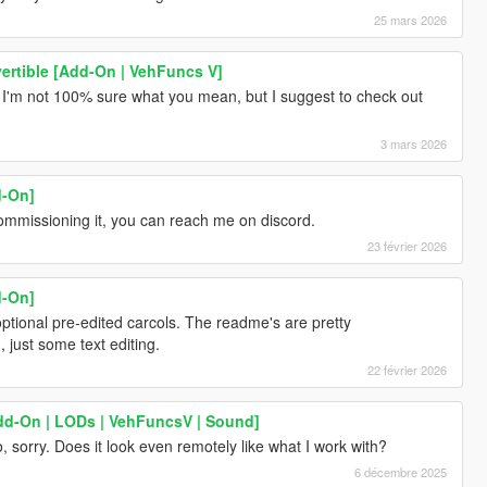
25 mars 2026
vertible [Add-On | VehFuncs V]
 I'm not 100% sure what you mean, but I suggest to check out
3 mars 2026
d-On]
commissioning it, you can reach me on discord.
23 février 2026
d-On]
ptional pre-edited carcols. The readme's are pretty
, just some text editing.
22 février 2026
dd-On | LODs | VehFuncsV | Sound]
, sorry. Does it look even remotely like what I work with?
6 décembre 2025