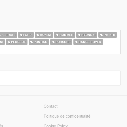
FERRARI
FORD
HONDA
HUMMER
HYUNDAI
INFINITI
NI
PEUGEOT
PONTIAC
PORSCHE
RANGE ROVER
Contact
Politique de confidentialité
és
Cookie Policy