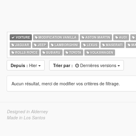
VOITURE
MODIFICATION VANILLA
ASTON MARTIN
AUDI
JAGUAR
JEEP
LAMBORGHINI
LEXUS
MASERATI
MA
ROLLS ROYCE
SUBARU
TOYOTA
VOLKSWAGEN
Depuis :
Hier
Trier par :
Dernières versions
Aucun résultat, merci de modifier vos critères de filtrage.
Designed in Alderney
Made in Los Santos