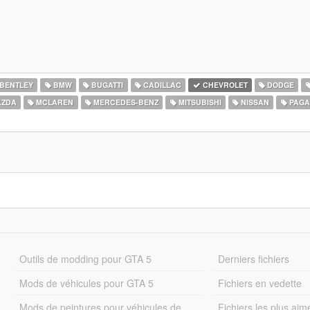
BENTLEY
BMW
BUGATTI
CADILLAC
CHEVROLET
DODGE
ZDA
MCLAREN
MERCEDES-BENZ
MITSUBISHI
NISSAN
PAGA
Outils de modding pour GTA 5
Derniers fichiers
Mods de véhicules pour GTA 5
Fichiers en vedette
Mods de peintures pour véhicules de
Fichiers les plus aim