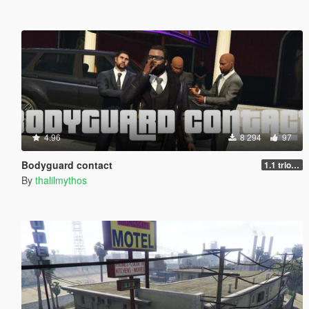
4.96
8 294
97
Bodyguard contact
1.1 trio support
By
thalilmythos