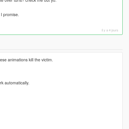
e over turfs? check me out yo.
 I promise.
il y a 4 jours
e animations kill the victim.
k automatically.