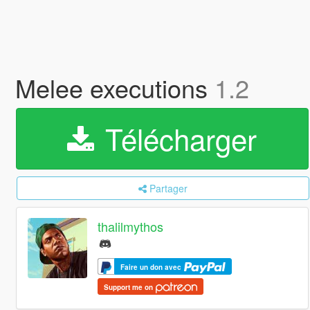
Melee executions
1.2
Télécharger
Partager
thalilmythos
Faire un don avec
Support me on