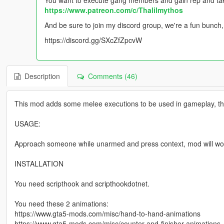
You want to execute gang members and gain rep and tak
https://www.patreon.com/c/Thalilmythos
And be sure to join my discord group, we're a fun bunch,
https://discord.gg/SXcZfZpcvW
Description
Comments (46)
This mod adds some melee executions to be used in gameplay, thes
USAGE:
Approach someone while unarmed and press context, mod will wor
INSTALLATION
You need scripthook and scripthookdotnet.
You need these 2 animations:
https://www.gta5-mods.com/misc/hand-to-hand-animations
https://www.gta5-mods.com/misc/counter-and-finisher-animations