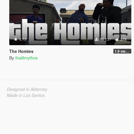
4.73
66 137
379
The Homies
1.9 own gang attacks fix
By
thalilmythos
Designed in Alderney
Made in Los Santos