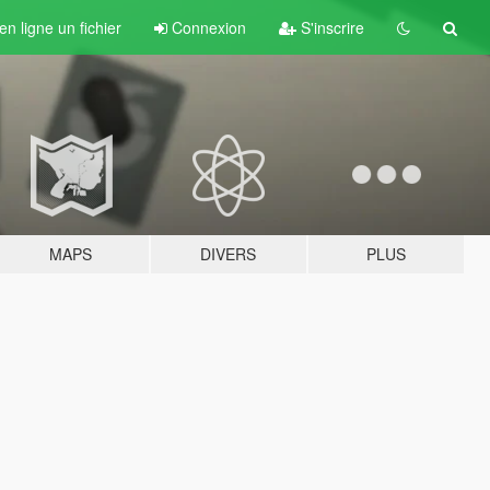
n ligne un fichier
Connexion
S'inscrire
MAPS
DIVERS
PLUS