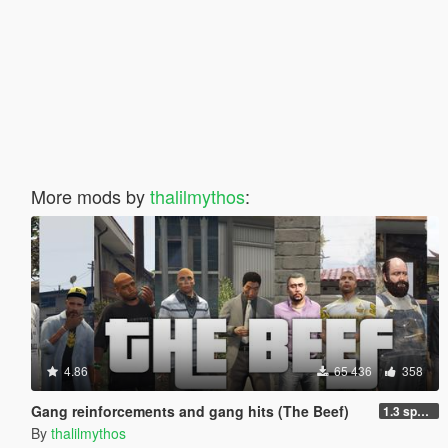
More mods by
thalilmythos
:
4.86
65 436
358
Gang reinforcements and gang hits (The Beef)
1.3 spawn fix
By
thalilmythos