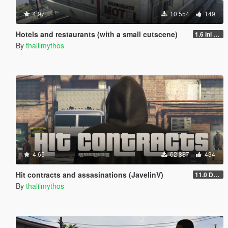
4.97
10 554
149
Hotels and restaurants (with a small cutscene)
1.6 ini and bodyguards
By
thalilmythos
4.65
62 887
434
Hit contracts and assasinations (JavelinV)
11.0 Defensive improvement
By
thalilmythos