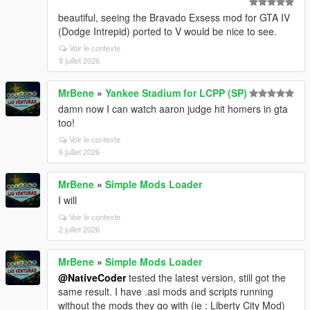
beautiful, seeing the Bravado Exsess mod for GTA IV
(Dodge Intrepid) ported to V would be nice to see.
Voir le contexte
8 juillet 2026
MrBene
»
Yankee Stadium for LCPP (SP)
damn now I can watch aaron judge hit homers in gta
too!
Voir le contexte
6 juillet 2026
MrBene
»
Simple Mods Loader
I will
Voir le contexte
2 juillet 2026
MrBene
»
Simple Mods Loader
@NativeCoder
tested the latest version, still got the
same result. I have .asi mods and scripts running
without the mods they go with (ie : Liberty City Mod)