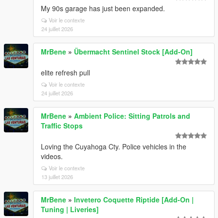
My 90s garage has just been expanded.
Voir le contexte
24 juillet 2026
MrBene
»
Übermacht Sentinel Stock [Add-On]
elite refresh pull
Voir le contexte
24 juillet 2026
MrBene
»
Ambient Police: Sitting Patrols and
Traffic Stops
Loving the Cuyahoga Cty. Police vehicles in the
videos.
Voir le contexte
13 juillet 2026
MrBene
»
Invetero Coquette Riptide [Add-On |
Tuning | Liveries]