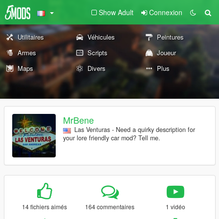
Show Adult
Connexion
Utilitaires
Véhicules
Peintures
Armes
Scripts
Joueur
Maps
Divers
Plus
MrBene
Las Venturas - Need a quirky description for
your lore friendly car mod? Tell me.
14 fichiers aimés
164 commentaires
1 vidéo