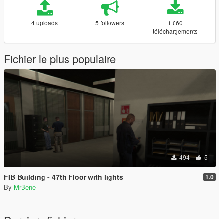
4 uploads
5 followers
1 060
téléchargements
Fichier le plus populaire
494
5
FIB Building - 47th Floor with lights
1.0
By
MrBene