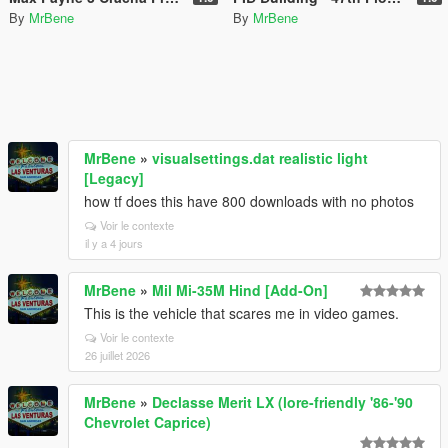
By
MrBene
By
MrBene
MrBene
»
visualsettings.dat realistic light
[Legacy]
how tf does this have 800 downloads with no photos
Voir le contexte
il y a 4 jours
MrBene
»
Mil Mi-35M Hind [Add-On]
This is the vehicle that scares me in video games.
Voir le contexte
26 juillet 2026
MrBene
»
Declasse Merit LX (lore-friendly '86-'90
Chevrolet Caprice)