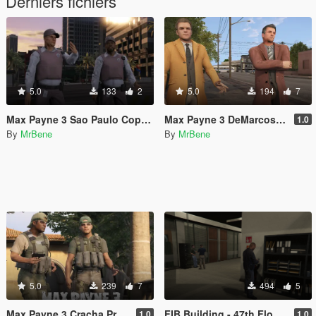
Derniers fichiers
5.0
133
2
5.0
194
7
Max Payne 3 Sao Paulo Cops [Texture Replacement]
Max Payne 3 DeMarcos [Add-On Ped]
1.0
By
MrBene
By
MrBene
5.0
239
7
494
5
Max Payne 3 Cracha Preto [Add-On Ped]
FIB Building - 47th Floor with lights
1.0
1.0