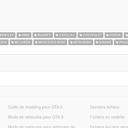
BENTLEY
BMW
BUGATTI
CADILLAC
CHEVROLET
DODGE
ZDA
MCLAREN
MERCEDES-BENZ
MITSUBISHI
NISSAN
PAGA
Outils de modding pour GTA 5
Derniers fichiers
Mods de véhicules pour GTA 5
Fichiers en vedette
Mods de peintures pour véhicules de
Fichiers les plus aim