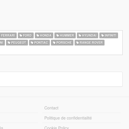
FERRARI
FORD
HONDA
HUMMER
HYUNDAI
INFINITI
NI
PEUGEOT
PONTIAC
PORSCHE
RANGE ROVER
Contact
Politique de confidentialité
és
Cookie Policy