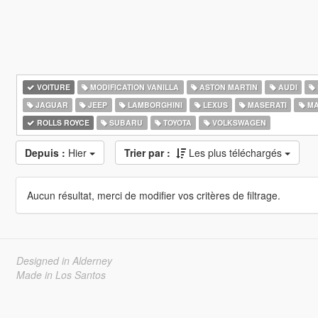
VOITURE
MODIFICATION VANILLA
ASTON MARTIN
AUDI
JAGUAR
JEEP
LAMBORGHINI
LEXUS
MASERATI
MA
ROLLS ROYCE
SUBARU
TOYOTA
VOLKSWAGEN
Depuis :
Hier
Trier par :
Les plus téléchargés
Aucun résultat, merci de modifier vos critères de filtrage.
Designed in Alderney
Made in Los Santos