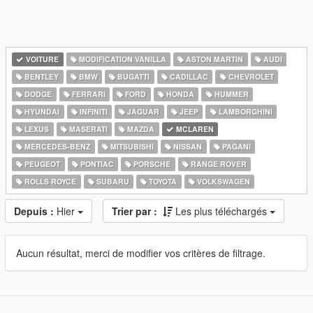
VOITURE
MODIFICATION VANILLA
ASTON MARTIN
AUDI
BENTLEY
BMW
BUGATTI
CADILLAC
CHEVROLET
DODGE
FERRARI
FORD
HONDA
HUMMER
HYUNDAI
INFINITI
JAGUAR
JEEP
LAMBORGHINI
LEXUS
MASERATI
MAZDA
MCLAREN
MERCEDES-BENZ
MITSUBISHI
NISSAN
PAGANI
PEUGEOT
PONTIAC
PORSCHE
RANGE ROVER
ROLLS ROYCE
SUBARU
TOYOTA
VOLKSWAGEN
Depuis :
Hier
Trier par :
Les plus téléchargés
Aucun résultat, merci de modifier vos critères de filtrage.