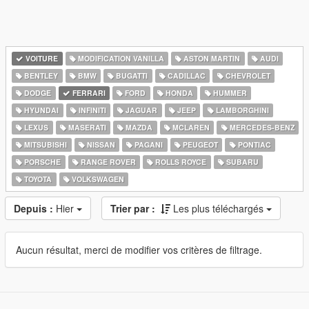
VOITURE
MODIFICATION VANILLA
ASTON MARTIN
AUDI
BENTLEY
BMW
BUGATTI
CADILLAC
CHEVROLET
DODGE
FERRARI
FORD
HONDA
HUMMER
HYUNDAI
INFINITI
JAGUAR
JEEP
LAMBORGHINI
LEXUS
MASERATI
MAZDA
MCLAREN
MERCEDES-BENZ
MITSUBISHI
NISSAN
PAGANI
PEUGEOT
PONTIAC
PORSCHE
RANGE ROVER
ROLLS ROYCE
SUBARU
TOYOTA
VOLKSWAGEN
Depuis :
Hier
Trier par :
Les plus téléchargés
Aucun résultat, merci de modifier vos critères de filtrage.