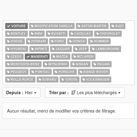
VOITURE
MODIFICATION VANILLA
ASTON MARTIN
AUDI
BENTLEY
BMW
BUGATTI
CADILLAC
CHEVROLET
DODGE
FERRARI
FORD
HONDA
HUMMER
HYUNDAI
INFINITI
JAGUAR
JEEP
LAMBORGHINI
LEXUS
MASERATI
MAZDA
MCLAREN
MERCEDES-BENZ
MITSUBISHI
NISSAN
PAGANI
PEUGEOT
PONTIAC
PORSCHE
RANGE ROVER
ROLLS ROYCE
SUBARU
TOYOTA
VOLKSWAGEN
Depuis :
Hier
Trier par :
Les plus téléchargés
Aucun résultat, merci de modifier vos critères de filtrage.