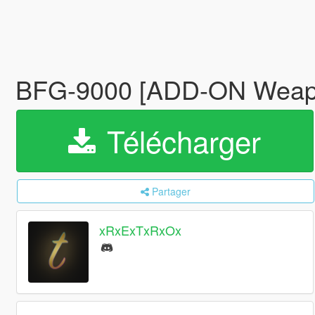
BFG-9000 [ADD-ON Wea
Télécharger
Partager
xRxExTxRxOx