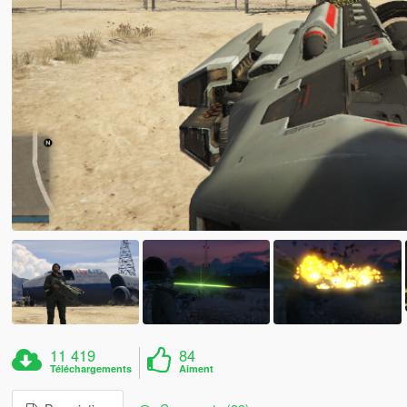
11 419
84
Téléchargements
Aiment