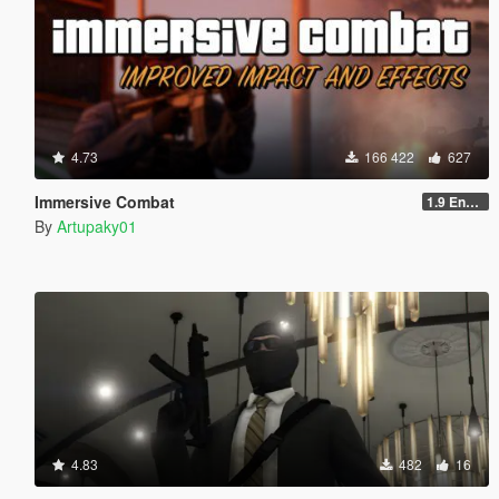
4.73
166 422
627
Immersive Combat
1.9 Enchanced
By
Artupaky01
4.83
482
16