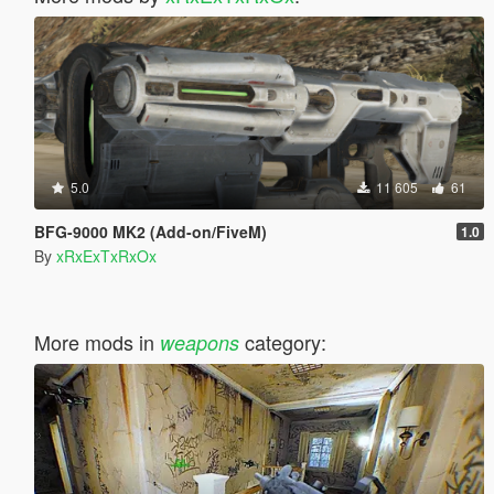
5.0
11 605
61
BFG-9000 MK2 (Add-on/FiveM)
1.0
By
xRxExTxRxOx
More mods in
category:
weapons