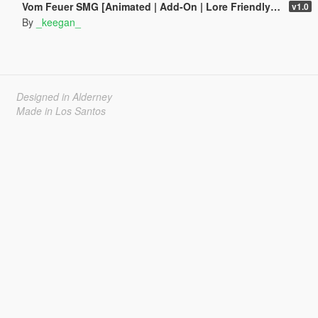
Vom Feuer SMG [Animated | Add-On | Lore Friendly | FiveM]
v1.0
By
_keegan_
Designed in Alderney
Made in Los Santos