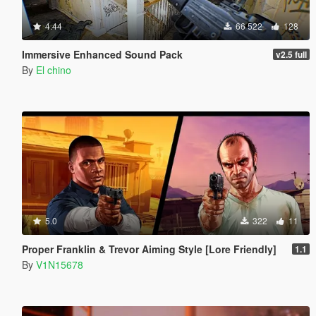
4.44
66 522
128
Immersive Enhanced Sound Pack
v2.5 full
By
El chino
5.0
322
11
Proper Franklin & Trevor Aiming Style [Lore Friendly]
1.1
By
V1N15678