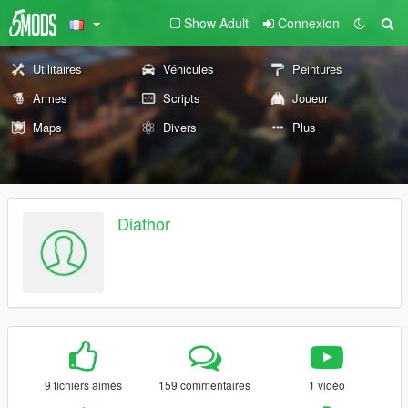
Show Adult
Connexion
Utilitaires
Véhicules
Peintures
Armes
Scripts
Joueur
Maps
Divers
Plus
Diathor
9 fichiers aimés
159 commentaires
1 vidéo