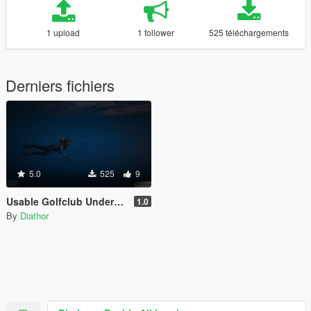
1 upload
1 follower
525 téléchargements
Derniers fichiers
5.0
525
9
Usable Golfclub Underwater for Aquaman
1.0
By
Diathor