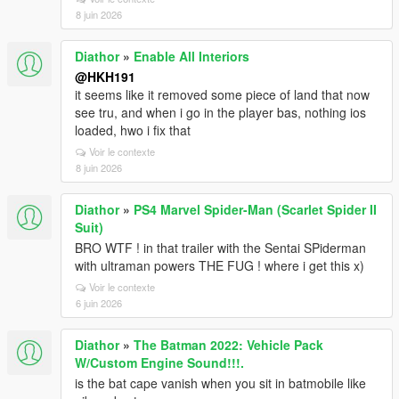
8 juin 2026
Diathor
»
Enable All Interiors
@HKH191
it seems like it removed some piece of land that now
see tru, and when i go in the player bas, nothing ios
loaded, hwo i fix that
Voir le contexte
8 juin 2026
Diathor
»
PS4 Marvel Spider-Man (Scarlet Spider II
Suit)
BRO WTF ! in that trailer with the Sentai SPiderman
with ultraman powers THE FUG ! where i get this x)
Voir le contexte
6 juin 2026
Diathor
»
The Batman 2022: Vehicle Pack
W/Custom Engine Sound!!!.
is the bat cape vanish when you sit in batmobile like