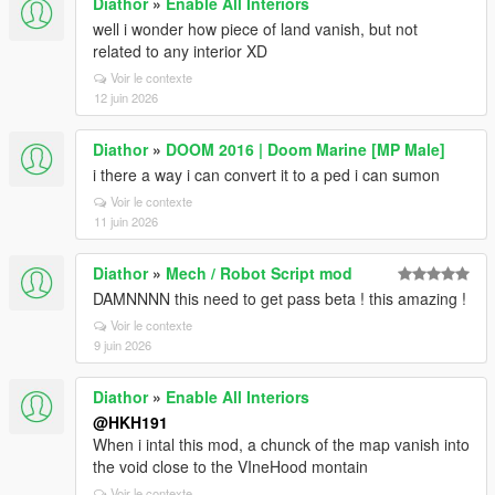
Diathor
»
Enable All Interiors
well i wonder how piece of land vanish, but not
related to any interior XD
Voir le contexte
12 juin 2026
Diathor
»
DOOM 2016 | Doom Marine [MP Male]
i there a way i can convert it to a ped i can sumon
Voir le contexte
11 juin 2026
Diathor
»
Mech / Robot Script mod
DAMNNNN this need to get pass beta ! this amazing !
Voir le contexte
9 juin 2026
Diathor
»
Enable All Interiors
@HKH191
When i intal this mod, a chunck of the map vanish into
the void close to the VIneHood montain
Voir le contexte