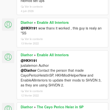
nibmod set ups
Voir le contexte
4 juin 2026
Diathor
»
Enable All Interiors
@HKH191
wow thanx it worked , this guy is realy an
*SS
Voir le contexte
13 février 2022
Diathor
»
Enable All Interiors
@HKH191
justalemon Author
@Diathor
Contact the person that made
CayoPericoHeistInSP, HKHModHelperNew and
EnableAllinteriors to update their mods to SHVDN 3,
as they are using SHVDN 2.
Voir le contexte
12 février 2022
Diathor
»
The Cayo Perico Heist in SP