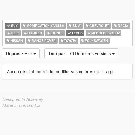
SUV
MODIFICATION VANILLA
BMW
CHEVROLET
DACIA
JEEP
HUMMER
INFINITI
LEXUS
MERCEDES-BENZ
NISSAN
RANGE ROVER
TOYOTA
VOLKSWAGEN
Depuis :
Hier
Trier par :
Dernières versions
Aucun résultat, merci de modifier vos critères de filtrage.
Designed in Alderney
Made in Los Santos