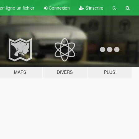
n ligne un fichier
Connexion
S'inscrire
MAPS
DIVERS
PLUS