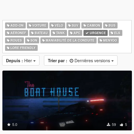
ADD-ON
VOITURE
VÉLO
SUV
CAMION
BUS
AÉRONEF
BATEAU
TANK
APC
URGENCE
ELS
ROUES
SON
MANIABILITÉ DE LA CONDUITE
MENYOO
LORE FRIENDLY
Depuis :
Hier
Trier par :
Dernières versions
5.0
59
5