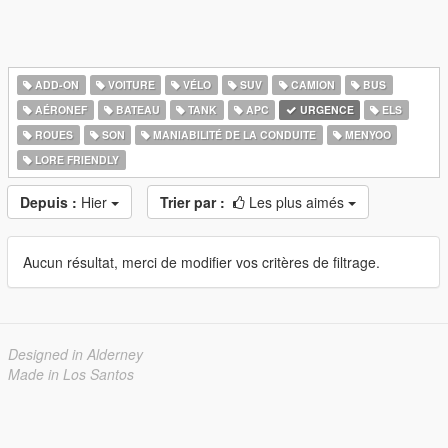
ADD-ON
VOITURE
VÉLO
SUV
CAMION
BUS
AÉRONEF
BATEAU
TANK
APC
URGENCE
ELS
ROUES
SON
MANIABILITÉ DE LA CONDUITE
MENYOO
LORE FRIENDLY
Depuis :
Hier
Trier par :
Les plus aimés
Aucun résultat, merci de modifier vos critères de filtrage.
Designed in Alderney
Made in Los Santos