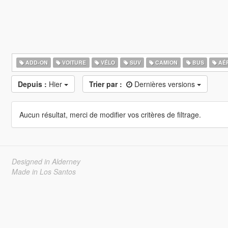
ADD-ON
VOITURE
VÉLO
SUV
CAMION
BUS
AÉ
Depuis :
Hier
Trier par :
Dernières versions
Aucun résultat, merci de modifier vos critères de filtrage.
Designed in Alderney
Made in Los Santos