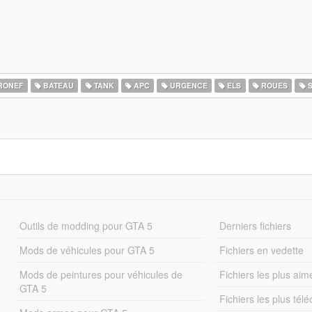
RONEF
BATEAU
TANK
APC
URGENCE
ELS
ROUES
S
Outils de modding pour GTA 5
Derniers fichiers
Mods de véhicules pour GTA 5
Fichiers en vedette
Mods de peintures pour véhicules de
Fichiers les plus aim
GTA 5
Fichiers les plus tél