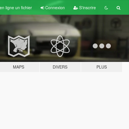
n ligne un fichier
Connexion
S'inscrire
MAPS
DIVERS
PLUS