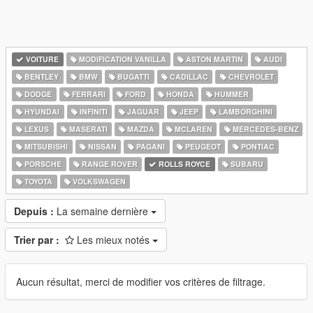
VOITURE
MODIFICATION VANILLA
ASTON MARTIN
AUDI
BENTLEY
BMW
BUGATTI
CADILLAC
CHEVROLET
DODGE
FERRARI
FORD
HONDA
HUMMER
HYUNDAI
INFINITI
JAGUAR
JEEP
LAMBORGHINI
LEXUS
MASERATI
MAZDA
MCLAREN
MERCEDES-BENZ
MITSUBISHI
NISSAN
PAGANI
PEUGEOT
PONTIAC
PORSCHE
RANGE ROVER
ROLLS ROYCE
SUBARU
TOYOTA
VOLKSWAGEN
Depuis :
La semaine dernière
Trier par :
Les mieux notés
Aucun résultat, merci de modifier vos critères de filtrage.