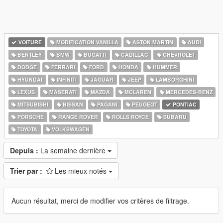
VOITURE
MODIFICATION VANILLA
ASTON MARTIN
AUDI
BENTLEY
BMW
BUGATTI
CADILLAC
CHEVROLET
DODGE
FERRARI
FORD
HONDA
HUMMER
HYUNDAI
INFINITI
JAGUAR
JEEP
LAMBORGHINI
LEXUS
MASERATI
MAZDA
MCLAREN
MERCEDES-BENZ
MITSUBISHI
NISSAN
PAGANI
PEUGEOT
PONTIAC
PORSCHE
RANGE ROVER
ROLLS ROYCE
SUBARU
TOYOTA
VOLKSWAGEN
Depuis :
La semaine dernière
Trier par :
Les mieux notés
Aucun résultat, merci de modifier vos critères de filtrage.