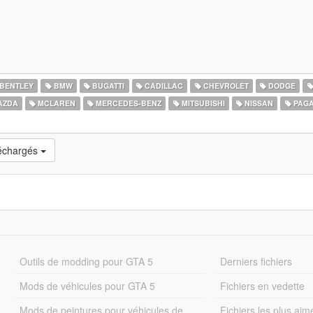
BENTLEY
BMW
BUGATTI
CADILLAC
CHEVROLET
DODGE
AZDA
MCLAREN
MERCEDES-BENZ
MITSUBISHI
NISSAN
PAGA
léchargés
Outils de modding pour GTA 5
Derniers fichiers
Mods de véhicules pour GTA 5
Fichiers en vedette
Mods de peintures pour véhicules de
Fichiers les plus aim