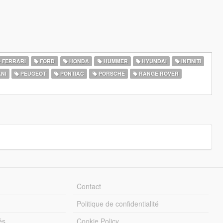
FERRARI
FORD
HONDA
HUMMER
HYUNDAI
INFINITI
NI
PEUGEOT
PONTIAC
PORSCHE
RANGE ROVER
Contact
Politique de confidentialité
és
Cookie Policy