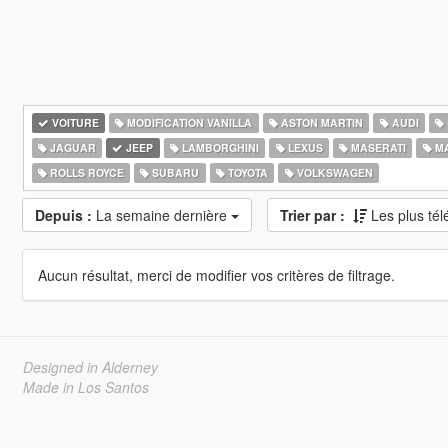
VOITURE
MODIFICATION VANILLA
ASTON MARTIN
AUDI
JAGUAR
JEEP
LAMBORGHINI
LEXUS
MASERATI
M
ROLLS ROYCE
SUBARU
TOYOTA
VOLKSWAGEN
Depuis :
La semaine dernière
Trier par :
Les plus té
Aucun résultat, merci de modifier vos critères de filtrage.
Designed in Alderney
Made in Los Santos