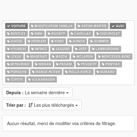
VOITURE
MODIFICATION VANILLA
ASTON MARTIN
AUDI
BENTLEY
BMW
BUGATTI
CADILLAC
CHEVROLET
DODGE
FERRARI
FORD
HONDA
HUMMER
HYUNDAI
INFINITI
JAGUAR
JEEP
LAMBORGHINI
LEXUS
MASERATI
MAZDA
MCLAREN
MERCEDES-BENZ
MITSUBISHI
NISSAN
PAGANI
PEUGEOT
PONTIAC
PORSCHE
RANGE ROVER
ROLLS ROYCE
SUBARU
TOYOTA
VOLKSWAGEN
Depuis :
La semaine dernière
Trier par :
Les plus téléchargés
Aucun résultat, merci de modifier vos critères de filtrage.