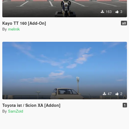
163
3
Kayo TT 160 [Add-On]
all
By
melinik
47
2
Toyota ist / Scion XA [Addon]
1
By
SamZoid