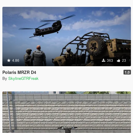
4.86
363
23
Polaris MRZR D4
1.0
By
SkylineGTRFreak