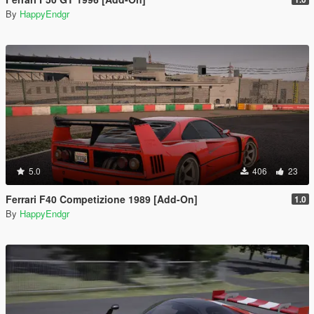
By
HappyEndgr
5.0
406
23
Ferrari F40 Competizione 1989 [Add-On]
1.0
By
HappyEndgr