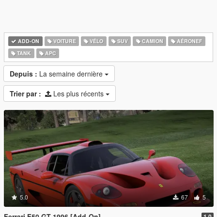
ADD-ON
VOITURE
VÉLO
SUV
CAMION
AÉRONEF
TANK
APC
Depuis :
La semaine dernière
Trier par :
Les plus récents
5.0
67
5
Ferrari F50 GT 1996 [Add-On]
1.0