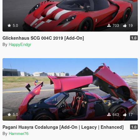
5.0
703
19
Glickenhaus SCG 004C 2019 [Add-On]
1.0
By
HappyEndgr
5.0
643
17
Pagani Huayra Codalunga [Add-On | Legacy | Enhanced]
1.0
By
Hammer76