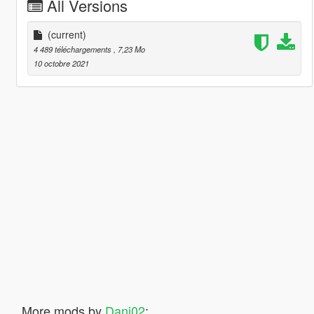
All Versions
(current)
4 489 téléchargements
, 7,23 Mo
10 octobre 2021
More mods by
Dani02
: