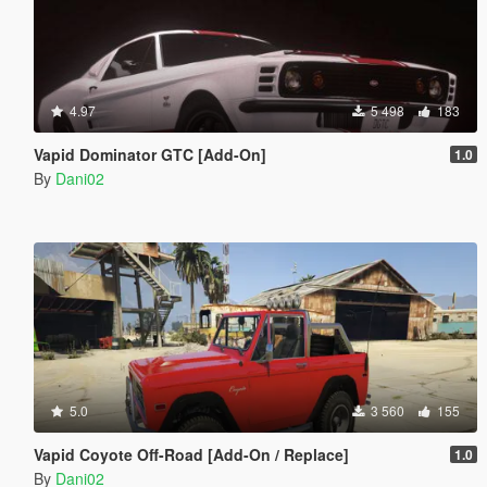
4.97
5 498
183
Vapid Dominator GTC [Add-On]
1.0
By
Dani02
5.0
3 560
155
Vapid Coyote Off-Road [Add-On / Replace]
1.0
By
Dani02