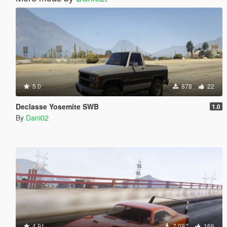
5.0
878
22
Declasse Yosemite SWB
1.0
By
Dani02
4.91
7 097
166