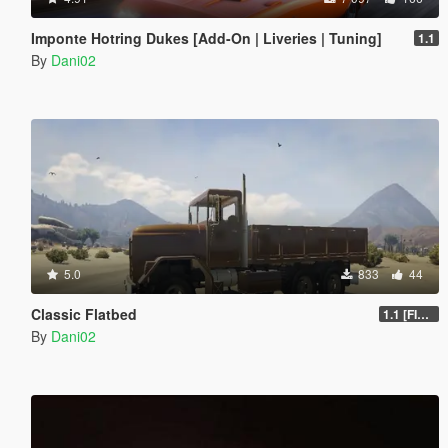
Imponte Hotring Dukes [Add-On | Liveries | Tuning]
1.1
By
Dani02
5.0
833
44
Classic Flatbed
1.1 [FINAL]
By
Dani02