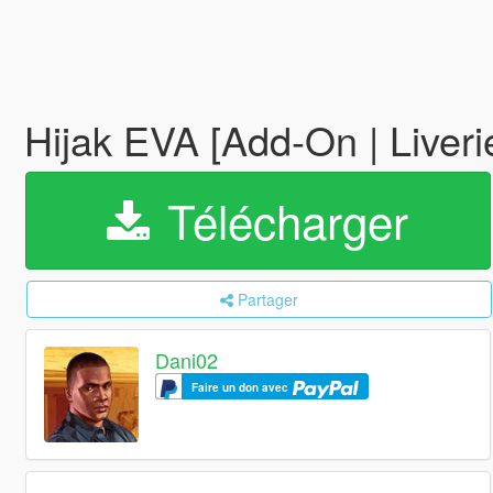
Hijak EVA [Add-On | Liveri
Télécharger
Partager
Dani02
Faire un don avec