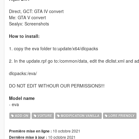
Direct, GCT: GTA IV convert
Me: GTA V convert
Sealyx: Screenshots
How to install:
1. copy the eva folder to:update/x64/dlcpacks
2. In the update.rpf go to:/common/data, edit the dlclist.xml and add
dlcpacks:/eva/
DO NOT EDIT WITHOUR OUR PERMISSIONS!!!
Model name
- eva
ADD-ON
VOITURE
MODIFICATION VANILLA
LORE FRIENDLY
10 octobre 2021
Première mise en ligne :
10 octobre 2021
Dernière mise à jour :