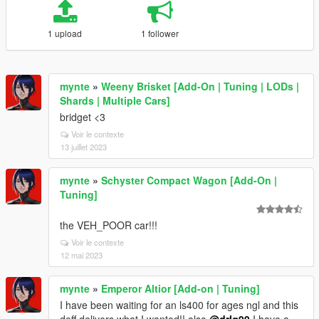
1 upload
1 follower
mynte
»
Weeny Brisket [Add-On | Tuning | LODs |
Shards | Multiple Cars]
bridget <3
Voir le contexte
13 juillet 2023
mynte
»
Schyster Compact Wagon [Add-On |
Tuning]
the VEH_POOR car!!!
Voir le contexte
12 mai 2023
mynte
»
Emperor Altior [Add-on | Tuning]
I have been waiting for an ls400 for ages ngl and this