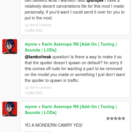
deff delivers what I wanted!! also
@drlq99
I have a
relatively decent carvariations file for this mod I made
personally, if you'd want I could send it over for you to
put in the mod.
Voir le contexte
5 juillet 2022
mynte
»
Karin Asterope RS [Add-On | Tuning |
Sounds | LODs]
@lambofreak
question! is there a way to make it so
that the spoiler doesn't spawn on default? Im sorry if
this comes off rude for wanting a part to be removed
on the model you made or something I just don't want
the spoiler to spawn in traffic.
Voir le contexte
4 juillet 2022
mynte
»
Karin Asterope RS [Add-On | Tuning |
Sounds | LODs]
YO A MONDERN CAMRY YES!