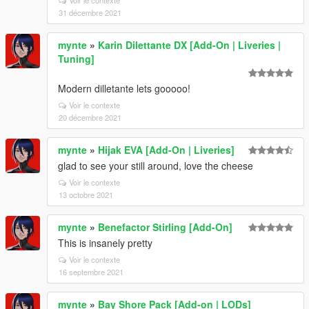
Voir le contexte
31 décembre 2021
mynte
»
Karin Dilettante DX [Add-On | Liveries |
Tuning]
Modern dilletante lets gooooo!
Voir le contexte
20 décembre 2021
mynte
»
Hijak EVA [Add-On | Liveries]
glad to see your still around, love the cheese
Voir le contexte
13 octobre 2021
mynte
»
Benefactor Stirling [Add-On]
This is insanely pretty
Voir le contexte
16 septembre 2021
mynte
»
Bay Shore Pack [Add-on | LODs]