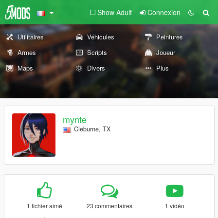
Show Adult
Connexion
Utilitaires
Véhicules
Peintures
Armes
Scripts
Joueur
Maps
Divers
Plus
mynte
Cleburne, TX
1 fichier aimé
23 commentaires
1 vidéo