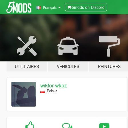
5mods on Discord
Français
UTILITAIRES
VÉHICULES
PEINTURES
wiktor wkoz
Polska