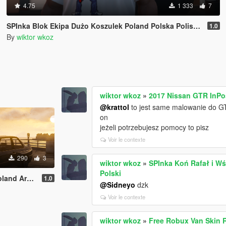
4.75
1 333
7
SPInka Blok Ekipa Dużo Koszulek Poland Polska Polish Polski
1.0
By
wiktor wkoz
wiktor wkoz
»
2017 Nissan GTR InPos
@krattol
to jest same malowanie do GT
on
jeżeli potrzebujesz pomocy to pisz
Voir le contexte
290
3
wiktor wkoz
»
SPInka Koń Rafał i Wś
Polski
veries WZ 93
1.0
@Sidneyo
dzk
Voir le contexte
wiktor wkoz
»
Free Robux Van Skin 