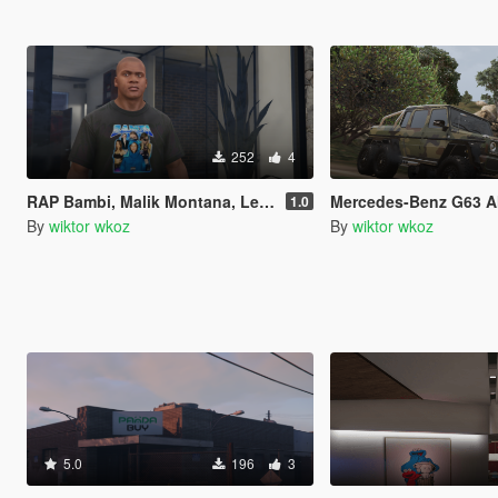
252
4
RAP Bambi, Malik Montana, Leosia Koszulki Poland Polska Polish Polski
Mercedes-Benz G63 AMG 6x6 - Poland Army
1.0
By
wiktor wkoz
By
wiktor wkoz
5.0
196
3