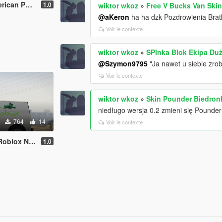
land Drill
1.0
wiktor wkoz
»
Free V Bucks Van Skin
@aKeron
ha ha dzk Pozdrowienia Brat
Voir le contexte
wiktor wkoz
»
SPInka Blok Ekipa Duż
@Szymon9795
"Ja nawet u siebie zrob
Voir le contexte
wiktor wkoz
»
Skin Pounder Biedron
niedługo wersja 0.2 zmieni się Pound
764
14
Voir le contexte
blox Noob
1.0