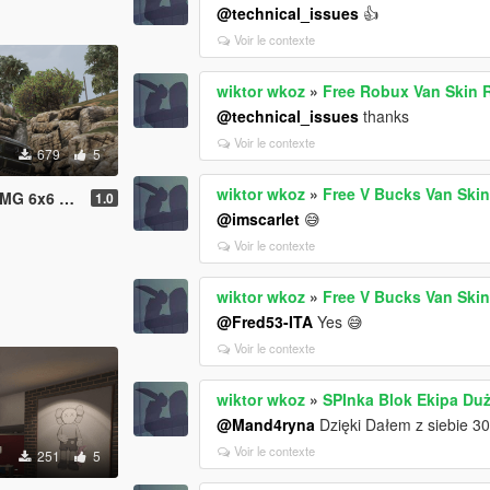
@technical_issues
👍
Voir le contexte
wiktor wkoz
»
Free Robux Van Skin 
@technical_issues
thanks
Voir le contexte
679
5
wiktor wkoz
»
Free V Bucks Van Skin
 liveries WZ 93
1.0
@imscarlet
😅
Voir le contexte
wiktor wkoz
»
Free V Bucks Van Skin
@Fred53-ITA
Yes 😅
Voir le contexte
wiktor wkoz
»
SPInka Blok Ekipa Duż
@Mand4ryna
Dzięki Dałem z siebie 3
Voir le contexte
251
5