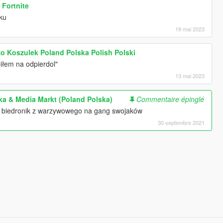
 Fortnite
ku
19 mai 2023
o Koszulek Poland Polska Polish Polski
iłem na odpierdol"
13 mai 2023
ka & Media Markt (Poland Polska)
Commentaire épinglé
er biedronik z warzywowego na gang swojaków
30 septembre 2021