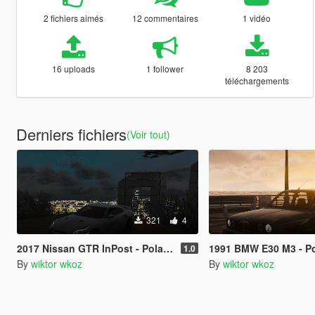
2 fichiers aimés
12 commentaires
1 vidéo
16 uploads
1 follower
8 203
téléchargements
Derniers fichiers
(Voir tout)
321
4
2017 Nissan GTR InPost - Poland Polish Polska
1991 BMW E30 M3 - Poland Army li
1.0
By
wiktor wkoz
By
wiktor wkoz