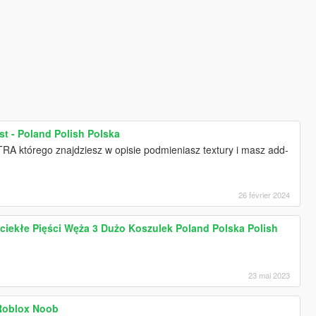
t - Poland Polish Polska
RA którego znajdziesz w opisie podmieniasz textury i masz add-
26 février 2024
ciekłe Pięści Węża 3 Dużo Koszulek Poland Polska Polish
23 mai 2023
Roblox Noob