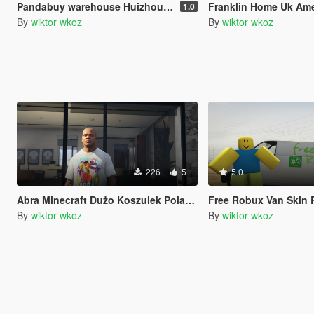
Pandabuy warehouse Huizhou, Guangdong Paleto Bay Retexture
Franklin Home Uk American Po
1.0
By
wiktor wkoz
By
wiktor wkoz
226
5
5.0
Abra Minecraft Dużo Koszulek Poland Polska Polish Polski
Free Robux Van Skin Ro
By
wiktor wkoz
By
wiktor wkoz