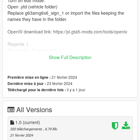
Turn on edit mode.
Open .ytd (vehicle folder)
Replace g63amg6x6_sign_1 or import the files keeping the
names they have in the folder.
OpenIV download link: https://pl.gta5-mods.com/tools/openiv
Regards :)
Thanks For Downloading :)
Show Full Description
-----------------
POLSKA
-----------------
21 février 2024
Première mise en ligne :
23 février 2024
Dernière mise à jour :
Wymaga: https://pl.gta5-mods.com/vehicles/2015-nissan-gtr-
il y a 1 jour
Téléchargé pour la dernière fois :
nismo-yca-y97y
jak pobrać:
All Versions
Pobierz lub otwórz OpenIV.
Włącz tryb edycji.
1.0
(current)
Otwórz .ytd (folder pojazdu)
320 téléchargements
, 6,79 Mo
Zastąp g63amg6x6_sign_1 lub zaimportuj pliki, zachowując
21 février 2024
nazwy, jakie mają w folderze.