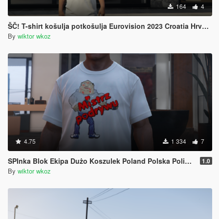
164
4
ŠČ! T-shirt košulja potkošulja Eurovision 2023 Croatia Hrvatska
By
wiktor wkoz
4.75
1 334
7
SPInka Blok Ekipa Dużo Koszulek Poland Polska Polish Polski
1.0
By
wiktor wkoz