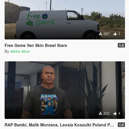
267
1
Free Gems Van Skin Brawl Stars
1.0
By
wiktor wkoz
252
4
RAP Bambi, Malik Montana, Leosia Koszulki Poland Polska Polish Polski
1.0