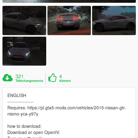
321
4
Téléchargements
Aiment
ENGLISH
-----------------
Requires: https://pl.gta5-mods.com/vehicles/2015-nissan-gtr-
nismo-yca-y97y
how to download:
Download or open OpenIV.