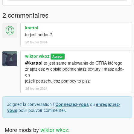
Link do pobrania OpenIV: https://pl.gta5-
2 commentaires
mods.com/tools/openiv
krattol
Pozdro :)
Dziękuje za pobranie :)
to jest addon?
26 février 2024
wiktor wkoz
Auteur
@krattol
to jest same malowanie do GTRA którego
znajdziesz w opisie podmieniasz textury i masz add-
on
jeżeli potrzebujesz pomocy to pisz
26 février 2024
Joignez la conversation !
Connectez-vous
ou
enregistrez-
vous
pour pouvoir commenter.
More mods by
wiktor wkoz
: