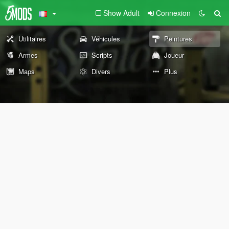
Show Adult
Connexion
Utilitaires
Véhicules
Peintures
Armes
Scripts
Joueur
Maps
Divers
Plus