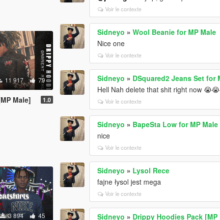
Voir le contexte
Sidneyo
»
Wool Beanie for MP Male
Nice one
Voir le contexte
Sidneyo
»
DSquared2 Jeans Set for
11 917
79
Hell Nah delete that shit right now 😭
[MP Male]
1.0
Voir le contexte
Sidneyo
»
BapeSta Low for MP Male
nice
Voir le contexte
Sidneyo
»
Lysol Rece
fajne łysol jest mega
Voir le contexte
3 894
45
Sidneyo
»
Drippy Hoodies Pack [MP 