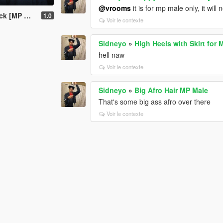
@vrooms
it is for mp male only, it will
[MP Male]
1.0
Voir le contexte
Sidneyo
»
High Heels with Skirt for
hell naw
Voir le contexte
Sidneyo
»
Big Afro Hair MP Male
That's some big ass afro over there
Voir le contexte