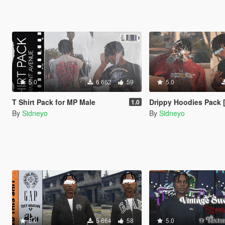
5.0
6 662
59
5.0
T Shirt Pack for MP Male
Drippy Hoodies Pack 
1.0
By
Sidneyo
By
Sidneyo
5.0
5 664
58
5.0