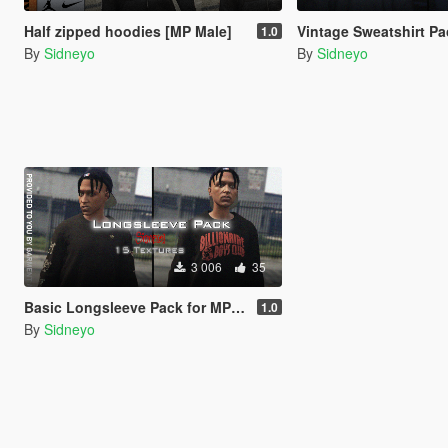
Half zipped hoodies [MP Male]
Vintage Sweatshirt Pack 
1.0
By
Sidneyo
By
Sidneyo
3 006
35
Basic Longsleeve Pack for MP Male
1.0
By
Sidneyo