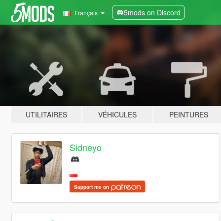
5mods on Discord
Français
UTILITAIRES
VÉHICULES
PEINTURES
Sidneyo
Support me on