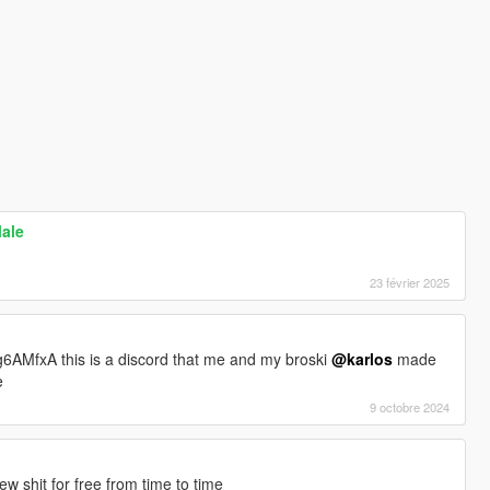
Male
23 février 2025
6AMfxA this is a discord that me and my broski
@karlos
made
e
9 octobre 2024
 shit for free from time to time