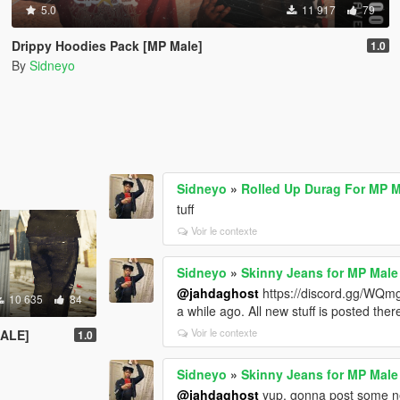
5.0
11 917
79
Drippy Hoodies Pack [MP Male]
1.0
By
Sidneyo
Sidneyo
»
Rolled Up Durag For MP 
tuff
Voir le contexte
Sidneyo
»
Skinny Jeans for MP Male
@jahdaghost
https://discord.gg/WQmg
10 635
84
a while ago. All new stuff is posted ther
Voir le contexte
ALE]
1.0
Sidneyo
»
Skinny Jeans for MP Male
@jahdaghost
yup, gonna post some new