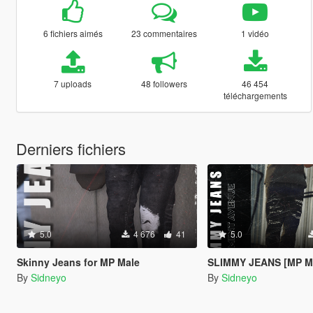
6 fichiers aimés
23 commentaires
1 vidéo
7 uploads
48 followers
46 454
téléchargements
Derniers fichiers
5.0
4 676
41
5.0
Skinny Jeans for MP Male
SLIMMY JEANS [MP M
By
Sidneyo
By
Sidneyo