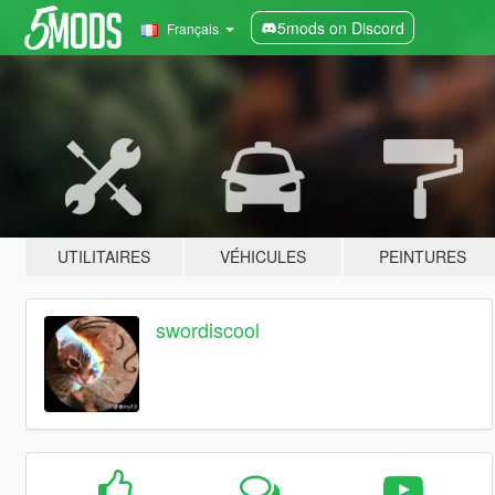
5mods on Discord
Français
UTILITAIRES
VÉHICULES
PEINTURES
swordiscool