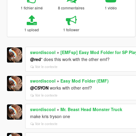
1 fichier aimé
8 commentaires
1 vidéo
1 upload
1 follower
swordiscool
»
[EMFsp] Easy Mod Folder for SP Pl
@red
" does this work with the other emf?
Voir le contexte
swordiscool
»
Easy Mod Folder (EMF)
@CSYON
works with other emf?
Voir le contexte
swordiscool
»
Mr. Beast Head Monster Truck
make kris tryson one
Voir le contexte