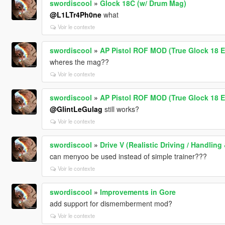
swordiscool
»
Glock 18C (w/ Drum Mag)
@L1LTr4Ph0ne
what
Voir le contexte
swordiscool
»
AP Pistol ROF MOD (True Glock 18 E
wheres the mag??
Voir le contexte
swordiscool
»
AP Pistol ROF MOD (True Glock 18 E
@GlintLeGulag
still works?
Voir le contexte
swordiscool
»
Drive V (Realistic Driving / Handli
can menyoo be used instead of simple trainer???
Voir le contexte
swordiscool
»
Improvements in Gore
add support for dismemberment mod?
Voir le contexte