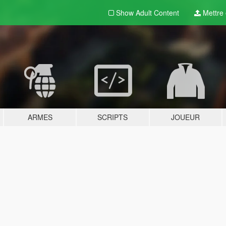
Show Adult
Content
Mettre e
ARMES
SCRIPTS
JOUEUR