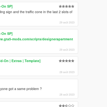
-On SP]
g sign and the traffic cone in the last 2 slots of
29 août 2023
-On SP]
ww.gta5-mods.com/scripts/designerapartment
29 août 2023
-On | Extras | Template]
28 août 2023
nyone got a same problem ?
28 août 2023