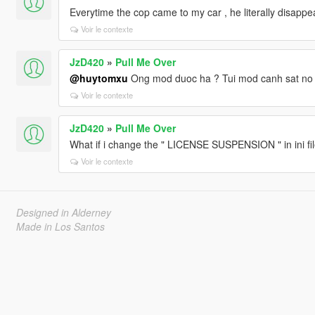
Everytime the cop came to my car , he literally disapp
Voir le contexte
JzD420
»
Pull Me Over
@huytomxu
Ong mod duoc ha ? Tui mod canh sat no kh
Voir le contexte
JzD420
»
Pull Me Over
What if i change the " LICENSE SUSPENSION " in ini fil
Voir le contexte
Designed in Alderney
Made in Los Santos