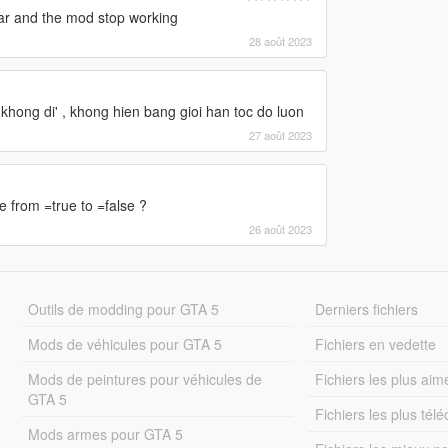
ear and the mod stop working
28 août 2023
ong di' , khong hien bang gioi han toc do luon
27 août 2023
e from =true to =false ?
26 août 2023
Outils de modding pour GTA 5
Derniers fichiers
Mods de véhicules pour GTA 5
Fichiers en vedette
Mods de peintures pour véhicules de
Fichiers les plus aim
GTA 5
Fichiers les plus tél
Mods armes pour GTA 5