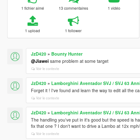
1 fichier aimé
13 commentaires
1 vidéo
1 upload
1 follower
JzD420
»
Bounty Hunter
@Jiawei
same problem at some target
Voir le contexte
JzD420
»
Lamborghini Aventador SVJ / SVJ 63 Anni
Forget it ! I've found and learn the way to edit all the ca
Voir le contexte
JzD420
»
Lamborghini Aventador SVJ / SVJ 63 Anni
The handling you've put in it's good but the speed is 
fix that one ? I don't want to drive a Lambo at 12x mph
Voir le contexte