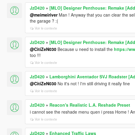
JzD420
»
[MLO] Designer Penthouse: Remake [Add
@meimeiriver
Man ! Anyway that you can clear the sellin
the garage ? :(
Voir le contexte
JzD420
»
[MLO] Designer Penthouse: Remake [Add
@CitiZeN030
Because u need to install the
https://w
too !!!
Voir le contexte
JzD420
»
Lamborghini Aventador SVJ Roadster [Add
@CitiZeN030
No it's not ! I'm still driving it really fine
Voir le contexte
JzD420
»
Reacon's Realistic L.A. Reshade Preset
i cannot see the reshade menu quen i press Home ! A
Voir le contexte
JzD420
»
Enhanced Traffic Laws