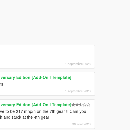
1 septembre 2023
versary Edition [Add-On l Template]
rs
1 septembre 2023
versary Edition [Add-On l Template]
have to be 217 mhp/h on the 7th gear !! Cam you
/h and stuck at the 4th gear
30 août 2023