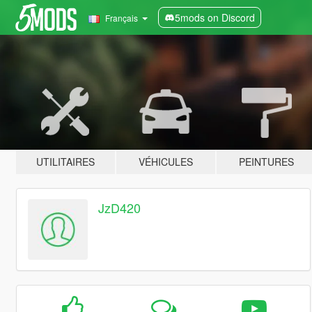
5mods on Discord
Français
UTILITAIRES
VÉHICULES
PEINTURES
JzD420