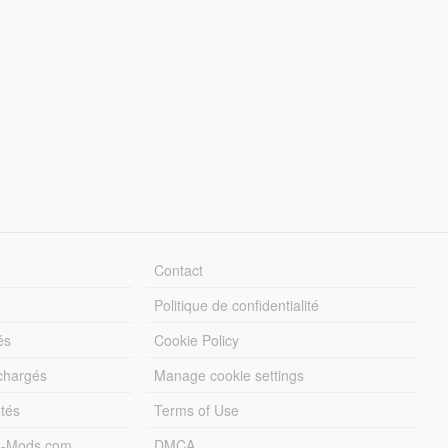
Contact
Politique de confidentialité
és
Cookie Policy
échargés
Manage cookie settings
otés
Terms of Use
5-Mods.com
DMCA