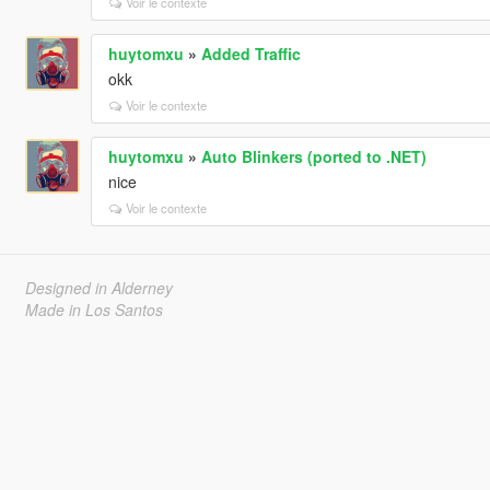
Voir le contexte
huytomxu
»
Added Traffic
okk
Voir le contexte
huytomxu
»
Auto Blinkers (ported to .NET)
nice
Voir le contexte
Designed in Alderney
Made in Los Santos