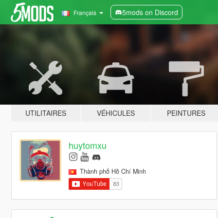
5mods on Discord
Français
UTILITAIRES
VÉHICULES
PEINTURES
huytomxu
Thành phố Hồ Chí Minh