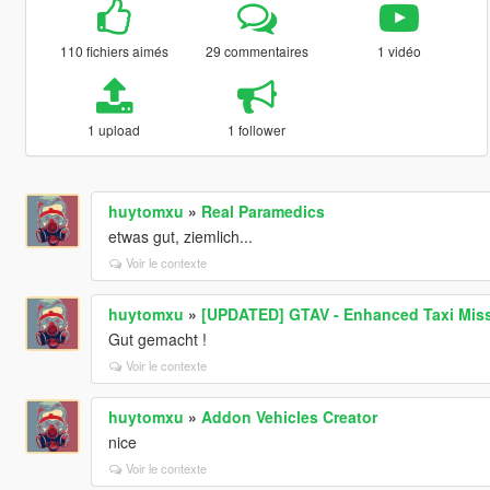
110 fichiers aimés
29 commentaires
1 vidéo
1 upload
1 follower
huytomxu
»
Real Paramedics
etwas gut, ziemlich...
Voir le contexte
huytomxu
»
[UPDATED] GTAV - Enhanced Taxi Missi
Gut gemacht !
Voir le contexte
huytomxu
»
Addon Vehicles Creator
nice
Voir le contexte