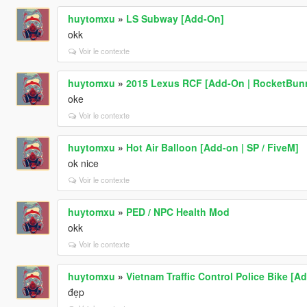
huytomxu
»
LS Subway [Add-On]
okk
Voir le contexte
huytomxu
»
2015 Lexus RCF [Add-On | RocketBun
oke
Voir le contexte
huytomxu
»
Hot Air Balloon [Add-on | SP / FiveM]
ok nice
Voir le contexte
huytomxu
»
PED / NPC Health Mod
okk
Voir le contexte
huytomxu
»
Vietnam Traffic Control Police Bike [A
đẹp