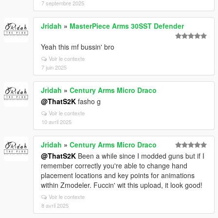
7 septembre 2025
Jridah
»
MasterPiece Arms 30SST Defender
Yeah this mf bussin' bro
Voir le contexte
7 juin 2025
Jridah
»
Century Arms Micro Draco
@ThatS2K
fasho g
Voir le contexte
10 avril 2025
Jridah
»
Century Arms Micro Draco
@ThatS2K
Been a while since I modded guns but if I
remember correctly you're able to change hand
placement locations and key points for animations
within Zmodeler. Fuccin' wit this upload, it look good!
Voir le contexte
8 avril 2025