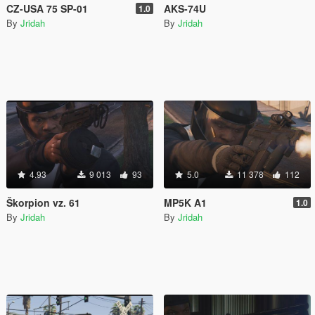
CZ-USA 75 SP-01
AKS-74U
1.0
By
Jridah
By
Jridah
4.93
9 013
93
5.0
11 378
112
Škorpion vz. 61
MP5K A1
1.0
By
Jridah
By
Jridah