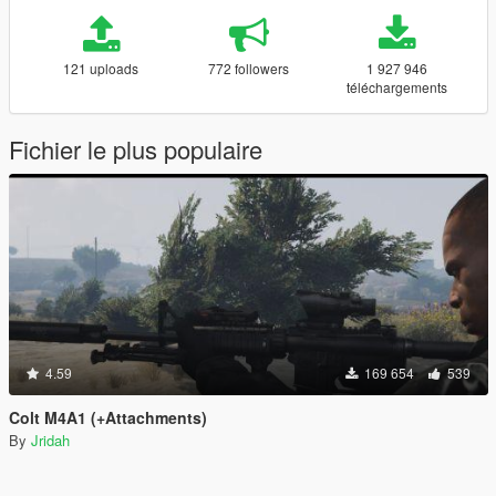
121 uploads
772 followers
1 927 946
téléchargements
Fichier le plus populaire
4.59
169 654
539
Colt M4A1 (+Attachments)
By
Jridah