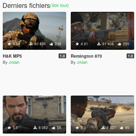
Derniers fichiers
(Voir tout)
4.84
60 435
236
4.91
91 408
255
H&K MP5
Remington 870
1.0
1.0
By
Jridah
By
Jridah
5.0
8 082
58
5.0
8 327
95