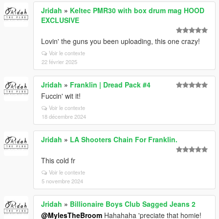
Jridah
»
Keltec PMR30 with box drum mag HOOD
EXCLUSIVE
Lovin' the guns you been uploading, this one crazy!
Voir le contexte
22 février 2025
Jridah
»
Franklin | Dread Pack #4
Fuccin' wit it!
Voir le contexte
18 décembre 2024
Jridah
»
LA Shooters Chain For Franklin.
This cold fr
Voir le contexte
5 novembre 2024
Jridah
»
Billionaire Boys Club Sagged Jeans 2
@MylesTheBroom
Hahahaha 'preciate that homie!