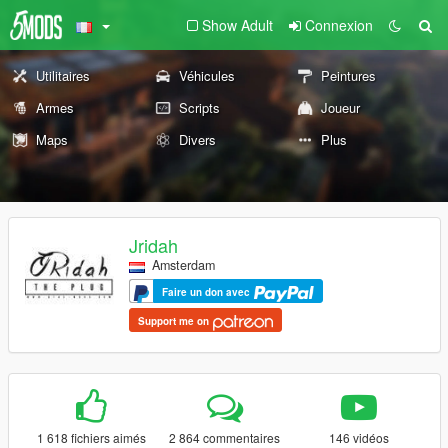
Show Adult
Connexion
Utilitaires
Véhicules
Peintures
Armes
Scripts
Joueur
Maps
Divers
Plus
Jridah
Amsterdam
Faire un don avec
Support me on
1 618 fichiers aimés
2 864 commentaires
146 vidéos