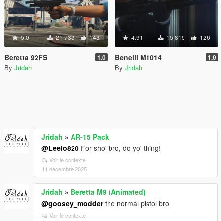
5.0
21 733
143
4.91
15 815
126
Beretta 92FS
Benelli M1014
1.0
1.0
By
Jridah
By
Jridah
Jridah
»
AR-15 Pack
@Leelo820
For sho' bro, do yo' thing!
Voir le contexte
11 décembre 2025
Jridah
»
Beretta M9 (Animated)
@goosey_modder
the normal pistol bro
Voir le contexte