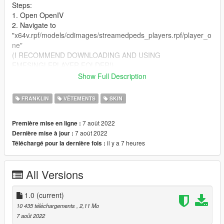
Steps:
1. Open OpenIV
2. Navigate to
"x64v.rpf/models/cdimages/streamedpeds_players.rpf/player_o
ne"
(I RECOMMEND DOWNLOADING AND USING
EMFSINGLEPLAYER FOLDER!)
3. Turn on Edit Mode
Show Full Description
4. Drag and drop the .ytd file into the directory. Rename the file
if need be to match your sagged jeans model number.
FRANKLIN
VÊTEMENTS
SKIN
7 août 2022
Première mise en ligne :
7 août 2022
Dernière mise à jour :
il y a 7 heures
Téléchargé pour la dernière fois :
All Versions
1.0
(current)
10 435 téléchargements
, 2,11 Mo
7 août 2022