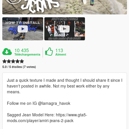
10 435
113
Téléchargements
Aiment
5.0 / 5 étoiles (7 votes)
Just a quick texture I made and thought I should share it since I
haven't posted in awhile. Not my best work either by any
means.
Follow me on IG @lamagra_havok
Sagged Jean Model Here: https://www.gta5-
mods.com/player/amiri-jeans-2-pack