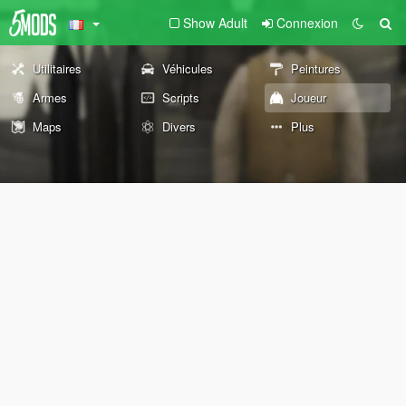
Show Adult
Connexion
Utilitaires
Véhicules
Peintures
Armes
Scripts
Joueur
Maps
Divers
Plus