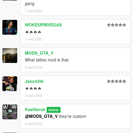
gang
7 août 2022
WOKEUPINVEGAS
🔥🔥🔥🔥
7 août 2022
MODS_GTA_V
What tattoo mod is that
8 août 2022
Jaxon5tk
🔥🔥🔥🔥
8 août 2022
KasHavok
Auteur
@MODS_GTA_V
they’re custom
8 août 2022