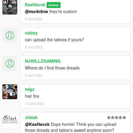
KasHavok
Auteur
@murktbtw
they’re custom
8 août 2022
valzsy
can upload the tattoos if yours?
8 août 2022
NJWILLZGAMING
Where do I find those dreads
8 août 2022
migz
hair fire
13 août 2022
Jridah
@KasHavok
Dope homie! Think you can upload
those dreads and tattoo's aswell anytime soon?