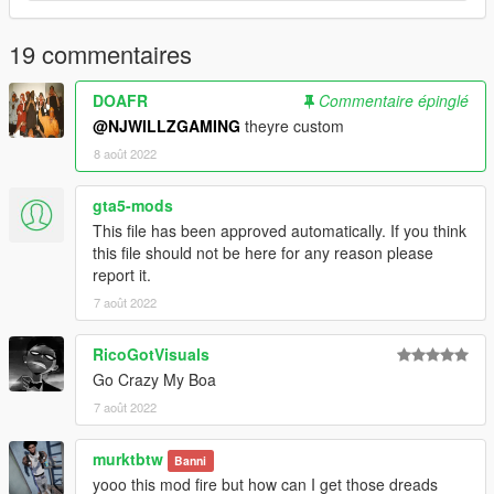
19 commentaires
DOAFR
Commentaire épinglé
@NJWILLZGAMING
theyre custom
8 août 2022
gta5-mods
This file has been approved automatically. If you think
this file should not be here for any reason please
report it.
7 août 2022
RicoGotVisuals
Go Crazy My Boa
7 août 2022
murktbtw
Banni
yooo this mod fire but how can I get those dreads