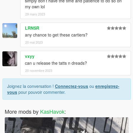
simply don’t have the time and patience to do so on
my own lol
29 mars 2023
LRNSR
any chance to get these cartiers?
20 mai 2023
vxyy
can u release the tatts n dreads?
20 novembre 2023
Joignez la conversation !
Connectez-vous
ou
enregistrez-
vous
pour pouvoir commenter.
More mods by
KasHavok
: