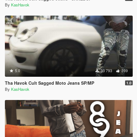
By
KasHavok
5.0
33 793
239
Tha Havok Cult Sagged Moto Jeans SP/MP
1.0
By
KasHavok