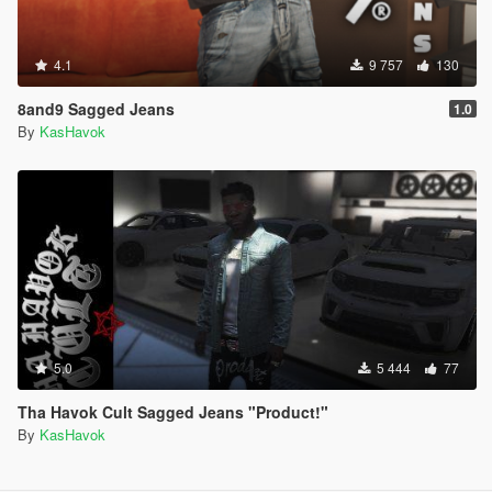
4.1
9 757
130
8and9 Sagged Jeans
1.0
By
KasHavok
5.0
5 444
77
Tha Havok Cult Sagged Jeans "Product!"
By
KasHavok