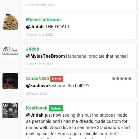
22 septembre 2022
MylesTheBroom
@Jridah
THE GOATT
8 novembre 2022
Jridah
@MylesTheBroom
Hahahaha 'preciate that homie!
8 novembre 2022
CitiZeN030
Banni
@kashavok
wheres the belt???
29 mars 2023
KasHavok
Auteur
@Jridah
just now seeing this but the tattoos i made
as personals and i had the dreads made custom for
me as well. Would love to see more 3D creators start
making stuff for Frank again. I would learn but I