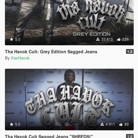
5.0
33 815
226
Tha Havok Cult: Grey Edition Sagged Jeans
1.0
By
KasHavok
5.0
4 911
89
Tha Havok Cult Sagged Jeans "SHREDS!"
1.0