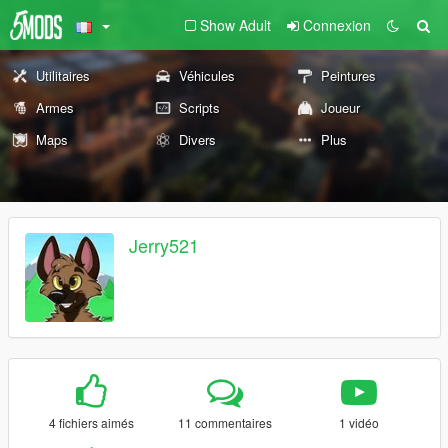
Show Adult
Connexion
Utilitaires
Véhicules
Peintures
Armes
Scripts
Joueur
Maps
Divers
Plus
Jerry521
4 fichiers aimés
11 commentaires
1 vidéo