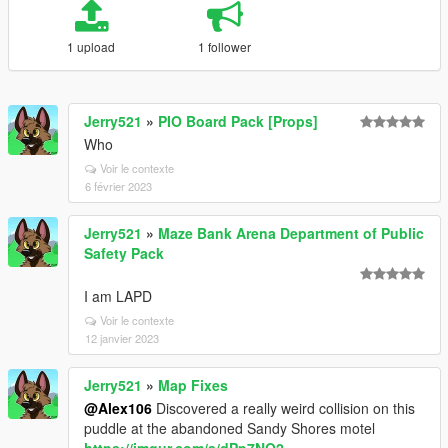
1 upload
1 follower
Jerry521
»
PIO Board Pack [Props]
Who
Voir le contexte
6 février 2023
Jerry521
»
Maze Bank Arena Department of Public
Safety Pack
I am LAPD
Voir le contexte
12 janvier 2023
Jerry521
»
Map Fixes
@Alex106
Discovered a really weird collision on this
puddle at the abandoned Sandy Shores motel