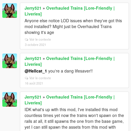
Jerry521
»
Overhauled Trains [Lore-Friendly |
Liveries]
Anyone else notice LOD issues when they've got this
mod installed? Might just be Overhauled Trains
showing it's age
Voir le contexte
3 octobre 2021
Jerry521
»
Overhauled Trains [Lore-Friendly |
Liveries]
@Hellcat_1
you're a dang lifesaver!!
Voir le contexte
16 août 2021
Jerry521
»
Overhauled Trains [Lore-Friendly |
Liveries]
IDK what's up with this mod, I've installed this mod
countless times yet now the trains won't spawn on the
rails at all, it still spawns the one from the base game,
yet I can still spawn the assets from this mod with