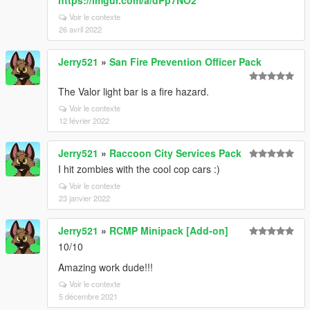
https://imgur.com/a/dPp7NO2
Voir le contexte
26 avril 2022
Jerry521
»
San Fire Prevention Officer Pack
The Valor light bar is a fire hazard.
Voir le contexte
12 février 2022
Jerry521
»
Raccoon City Services Pack
I hit zombies with the cool cop cars :)
Voir le contexte
23 janvier 2022
Jerry521
»
RCMP Minipack [Add-on]
10/10
Amazing work dude!!!
Voir le contexte
5 décembre 2021