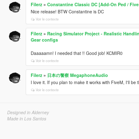
Filerz
»
Constantine Classic DC [Add-On Ped / Fiv
Nice release! BTW Constantine is DC
Voir le contexte
Filerz
»
Racing Simulator Project - Realistic Hand
Gear configs
Daaaaamn! I needed that !! Good job! KCMIR0
Voir le contexte
Filerz
»
日本の警察 MegaphoneAudio
I love it. If you plan to make it works with FiveM, I'll be
Voir le contexte
Designed in Alderney
Made in Los Santos