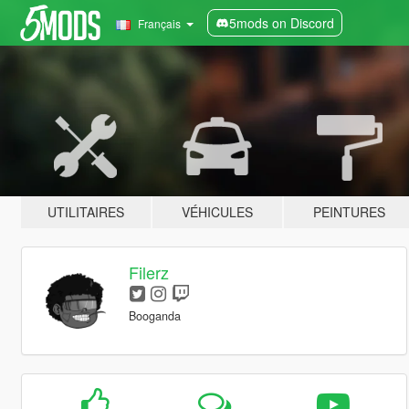
5mods on Discord
Français
UTILITAIRES
VÉHICULES
PEINTURES
Filerz
Booganda