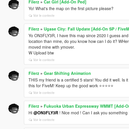
Filerz
»
Cat Girl [Add-On Ped]
Yo! What's the map on the first picture please?
Voir le contexte
Filerz
»
Ugase City: Fall Update [Add-On SP / FiveM
Yo ON3FLY3R, I have this map since 2020 I guess and I w
location than mine, do you know how can I do it? WHere I
moved mine with ymover.
W Upload btw
Voir le contexte
Filerz
»
Gear Shifting Animation
THIS my friend is a certified 5 stars! You did it well. Is 
this for FiveM! Keep up the good work ⭐⭐⭐⭐⭐
Voir le contexte
Filerz
»
Fukuoka Urban Expressway WMMT [Add-On
Hi
@ON3FLY3R
! Nice mod ! Can I ask you something i
Voir le contexte