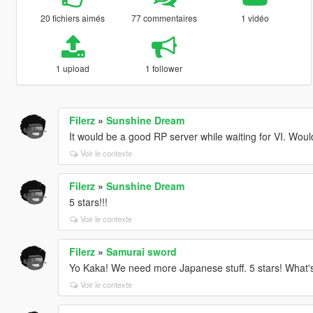
20 fichiers aimés
77 commentaires
1 vidéo
1 upload
1 follower
Filerz
»
Sunshine Dream
It would be a good RP server while waiting for VI. Woul
Voir le contexte
Filerz
»
Sunshine Dream
5 stars!!!
Voir le contexte
Filerz
»
Samurai sword
Yo Kaka! We need more Japanese stuff. 5 stars! What
Voir le contexte