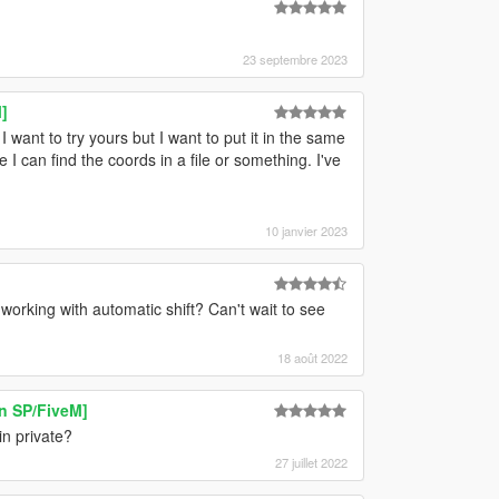
23 septembre 2023
]
ant to try yours but I want to put it in the same
 can find the coords in a file or something. I've
10 janvier 2023
it working with automatic shift? Can't wait to see
18 août 2022
 SP/FiveM]
n private?
27 juillet 2022