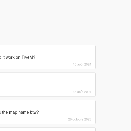
d it work on FiveM?
15 août 2024
15 août 2024
's the map name btw?
26 octobre 2023