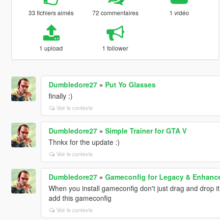
33 fichiers aimés
72 commentaires
1 vidéo
1 upload
1 follower
Dumbledore27
»
Put Yo Glasses
finally :)
Voir le contexte
Dumbledore27
»
Simple Trainer for GTA V
Thnkx for the update :)
Voir le contexte
Dumbledore27
»
Gameconfig for Legacy & Enhanc
When you install gameconfig don't just drag and drop 
add this gameconfig
Voir le contexte