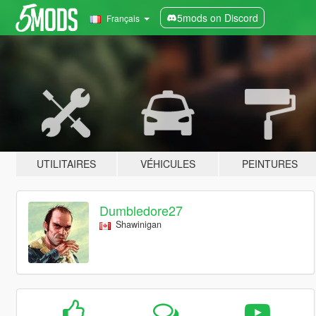
5mods on Discord
Français
UTILITAIRES
VÉHICULES
PEINTURES
Dumbledore27
Shawinigan