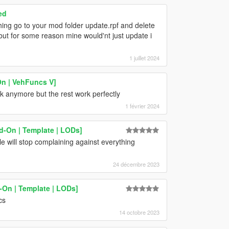
ed
ing go to your mod folder update.rpf and delete
ut for some reason mine would'nt just update i
1 juillet 2024
n | VehFuncs V]
k anymore but the rest work perfectly
1 février 2024
d-On | Template | LODs]
le will stop complaining against everything
24 décembre 2023
On | Template | LODs]
cs
14 octobre 2023