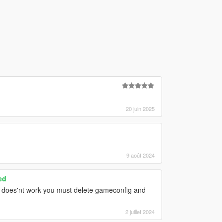
20 juin 2025
9 août 2024
ed
it does'nt work you must delete gameconfig and
2 juillet 2024