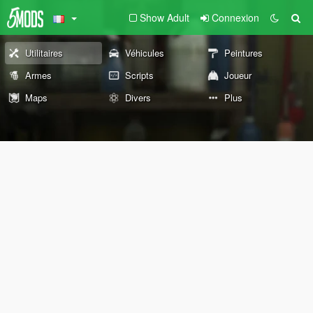
Show Adult
Connexion
Utilitaires
Véhicules
Peintures
Armes
Scripts
Joueur
Maps
Divers
Plus