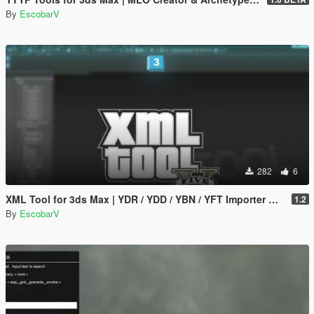
By
EscobarV
282
6
XML Tool for 3ds Max | YDR / YDD / YBN / YFT Importer & Exporter
1.2
By
EscobarV