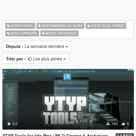
SCRIPT HOOK
GESTIONNAIRE DE MODS
EDITEUR DE CONFIG
DÉVELOPPEURS
MODEL RESOURCE
Depuis :
La semaine dernière
Trier par :
Les plus aimés
5.0
162
8
YTYP Tools for 3ds Max | MLO Creator & Archetype Creator
1.0 BETA