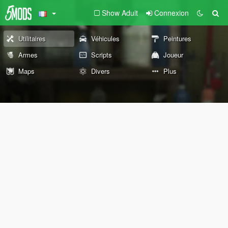
Show Adult
Connexion
Utilitaires
Véhicules
Peintures
Armes
Scripts
Joueur
Maps
Divers
Plus