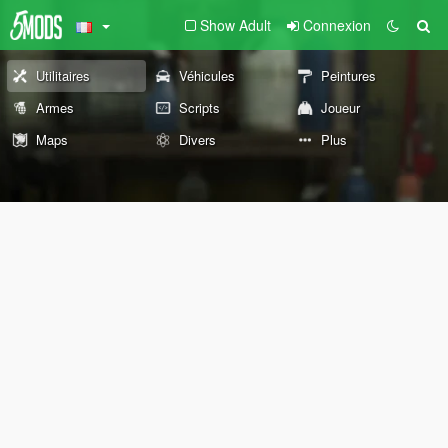
Show Adult
Connexion
Utilitaires
Véhicules
Peintures
Armes
Scripts
Joueur
Maps
Divers
Plus