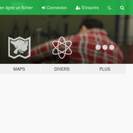
n ligne un fichier
Connexion
S'inscrire
MAPS
DIVERS
PLUS