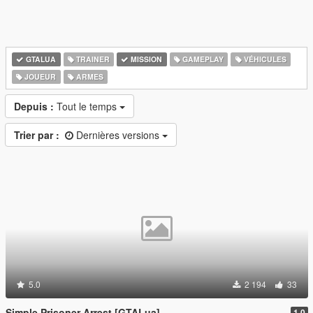
GTALUA
TRAINER
MISSION
GAMEPLAY
VÉHICULES
JOUEUR
ARMES
Depuis :
Tout le temps
Trier par :
Dernières versions
5.0
2 194
33
Simple Prisoner Arrest [GTALua]
1.0