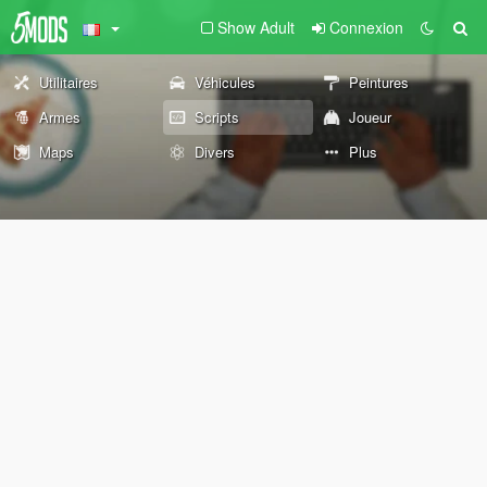
Show Adult
Connexion
Utilitaires
Véhicules
Peintures
Armes
Scripts
Joueur
Maps
Divers
Plus