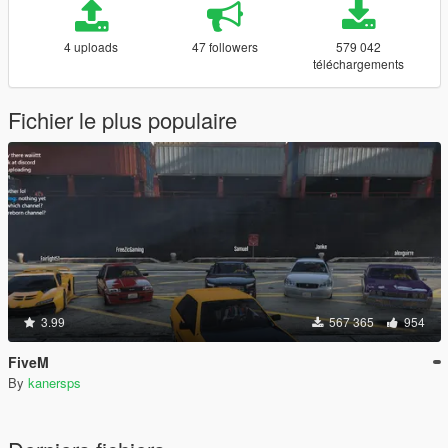
4 uploads
47 followers
579 042
téléchargements
Fichier le plus populaire
3.99
567 365
954
FiveM
By
kanersps