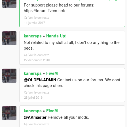
For support please head to our forums:
https://forum.fivem.net/
Voir le contexte
11 janvier 2017
kanersps
»
Hands Up!
Not related to my stuff at all, I don't do anything to the
peds.
Voir le contexte
27 décembre 2016
kanersps
»
FiveM
@OLDEN-ADMIN
Contact us on our forums. We dont
check this page often.
Voir le contexte
28 juillet 2016
kanersps
»
FiveM
@AKmaster
Remove all your mods.
Voir le contexte