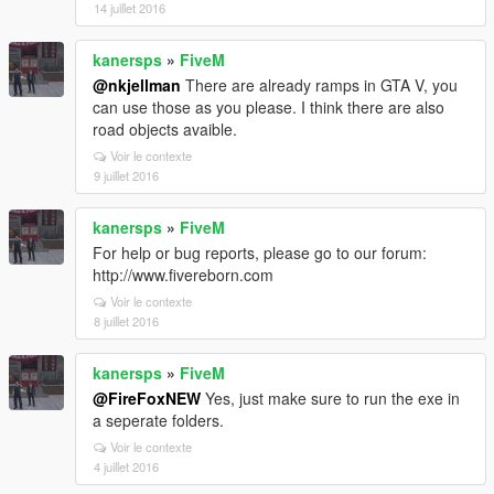
14 juillet 2016
kanersps
»
FiveM
@nkjellman
There are already ramps in GTA V, you
can use those as you please. I think there are also
road objects avaible.
Voir le contexte
9 juillet 2016
kanersps
»
FiveM
For help or bug reports, please go to our forum:
http://www.fivereborn.com
Voir le contexte
8 juillet 2016
kanersps
»
FiveM
@FireFoxNEW
Yes, just make sure to run the exe in
a seperate folders.
Voir le contexte
4 juillet 2016