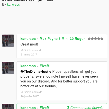
By
kanersps
kanersps
»
Max Payne 3 Mini-30 Ruger
Great mod!
Voir le contexte
21 mars 2017
kanersps
»
FiveM
@TheDivineHustle
Proper questions will get you
proper answers, do note I myself have never seen
you on our discord. And for better support you are
better off at our forums,
Voir le contexte
26 janvier 2017
kanersps
»
FiveM
Commentaire épinglé