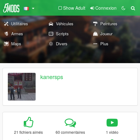
Show Adult
Connexion
Utilitaires
Véhicules
Peintures
Armes
Scripts
Joueur
Maps
Divers
Plus
kanersps
21 fichiers aimés
60 commentaires
1 vidéo