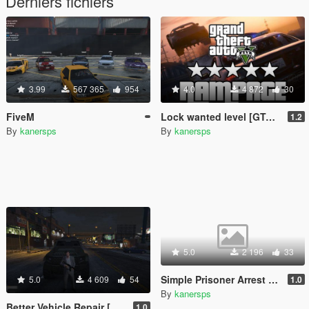
Derniers fichiers
3.99
567 365
954
4.0
4 872
30
FiveM
Lock wanted level [GTALua]
1.2
By
kanersps
By
kanersps
5.0
2 196
33
Simple Prisoner Arrest [GTALua]
5.0
4 609
54
1.0
By
kanersps
Better Vehicle Repair [GTALua]
1.0