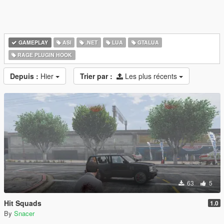
GAMEPLAY
ASI
.NET
LUA
GTALUA
RAGE PLUGIN HOOK
Depuis :
Hier
Trier par :
Les plus récents
63
5
Hit Squads
1.0
By
Snacer