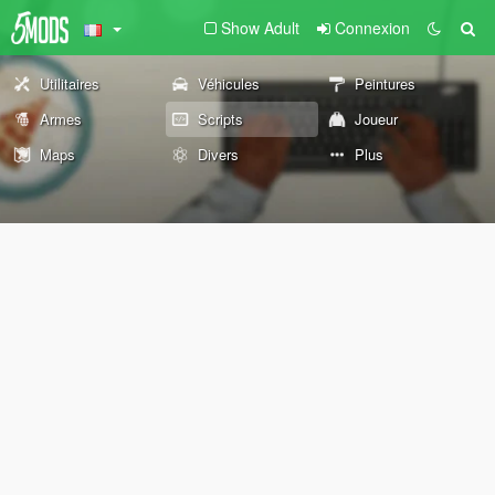
Show Adult
Connexion
Utilitaires
Véhicules
Peintures
Armes
Scripts
Joueur
Maps
Divers
Plus