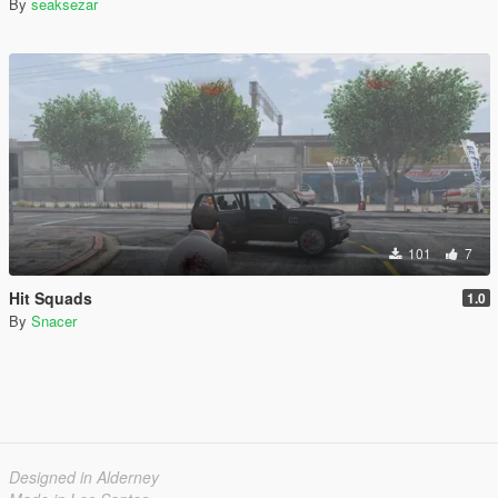
By
seaksezar
101
7
Hit Squads
1.0
By
Snacer
Designed in Alderney