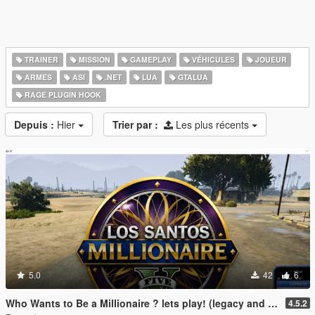
TRAINER
MISSION
GAMEPLAY
VÉHICULES
JOUEUR
ARMES
ASI
.NET
LUA
GTALUA
RAGE PLUGIN HOOK
Depuis :
Hier
Trier par :
Les plus récents
5.0
42
6
Who Wants to Be a Millionaire ? lets play! (legacy and enhanced)
4.5.2