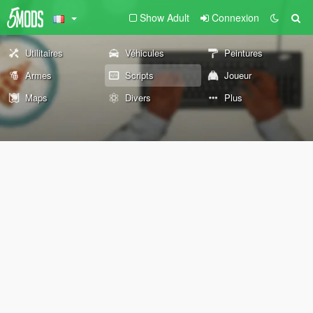
Show Adult
Connexion
Utilitaires
Véhicules
Peintures
Armes
Scripts
Joueur
Maps
Divers
Plus