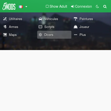
Show Adult
Connexion
Utilitaires
Véhicules
Peintures
Armes
Scripts
Joueur
Maps
Divers
Plus