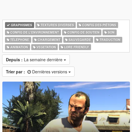
GRAPHISMES
TEXTURES DIVERSES
CONFIG DES PIÉTONS
CONFIG DE L'ENVIRONNEMENT
CONFIG DE SOUTIEN
SON
TÉLÉPHONE
CHARGEMENT
SAUVEGARDE
TRADUCTION
ANIMATION
VEGETATION
LORE FRIENDLY
Depuis :
La semaine dernière
Trier par :
Dernières versions