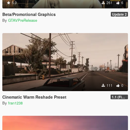
5.0
261
6
Beta/Promotional Graphics
Update 2
By
GTAVPreRelease
111
0
Cinematic Warm Reshade Preset
1.1 (Final)
By
fran1238