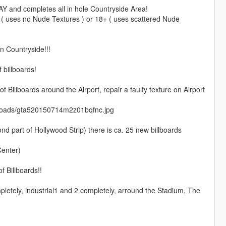
AY and completes all in hole Countryside Area!
 ( uses no Nude Textures ) or 18+ ( uses scattered Nude
n Countryside!!!
 billboards!
of Billboards around the Airport, repair a faulty texture on Airport
uploads/gta520150714m2z01bqfnc.jpg
d part of Hollywood Strip) there is ca. 25 new billboards
Center)
f Billboards!!
pletely, industrial1 and 2 completely, arround the Stadium, The