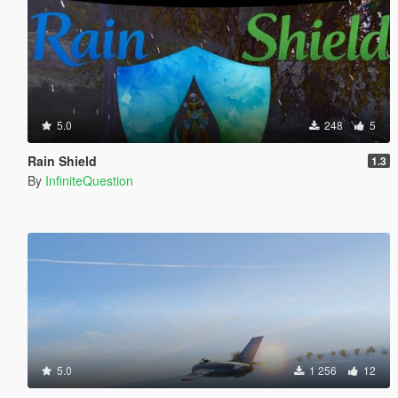
5.0
248
5
Rain Shield
1.3
By
InfiniteQuestion
5.0
1 256
12