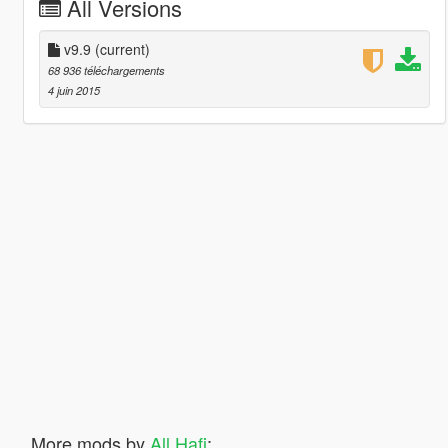
All Versions
v9.9
(current)
68 936 téléchargements
4 juin 2015
More mods by
All Hafi
: