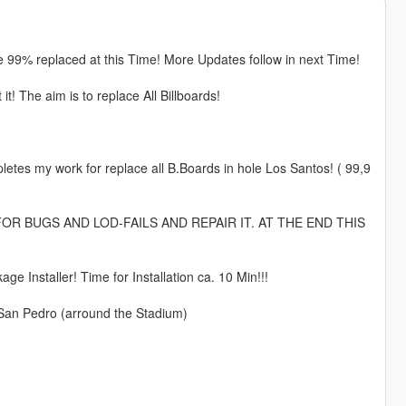
are 99% replaced at this Time! More Updates follow in next Time!
! The aim is to replace All Billboards!
letes my work for replace all B.Boards in hole Los Santos! ( 99,9
DS FOR BUGS AND LOD-FAILS AND REPAIR IT. AT THE END THIS
age Installer! Time for Installation ca. 10 Min!!!
n San Pedro (arround the Stadium)