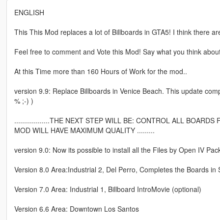
ENGLISH
This This Mod replaces a lot of Billboards in GTA5! I think there 
Feel free to comment and Vote this Mod! Say what you think about it
At this Time more than 160 Hours of Work for the mod..
version 9.9: Replace Billboards in Venice Beach. This update comp
% ;-) )
..................THE NEXT STEP WILL BE: CONTROL ALL BOAR
MOD WILL HAVE MAXIMUM QUALITY .........
version 9.0: Now its possible to install all the Files by Open IV Pack
Version 8.0 Area:Industrial 2, Del Perro, Completes the Boards i
Version 7.0 Area: Industrial 1, Billboard IntroMovie (optional)
Version 6.6 Area: Downtown Los Santos