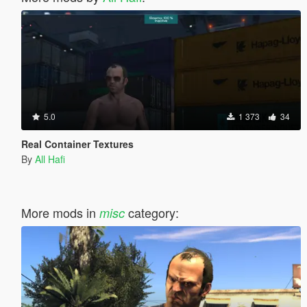
5.0
1 373
34
Real Container Textures
By
All Hafi
More mods in
category:
misc