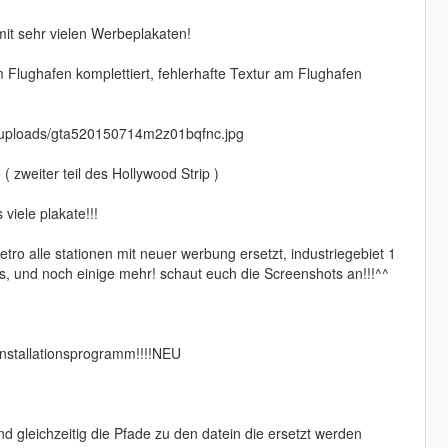
 mit sehr vielen Werbeplakaten!
m Flughafen komplettiert, fehlerhafte Textur am Flughafen
et/uploads/gta520150714m2z01bqfnc.jpg
 zweiter teil des Hollywood Strip )
 viele plakate!!!
tro alle stationen mit neuer werbung ersetzt, industriegebiet 1
, und noch einige mehr! schaut euch die Screenshots an!!!^^
installationsprogramm!!!!NEU
d gleichzeitig die Pfade zu den datein die ersetzt werden