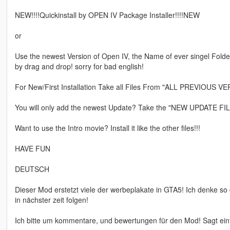
NEW!!!!Quickinstall by OPEN IV Package Installer!!!!NEW
or
Use the newest Version of Open IV, the Name of ever singel Folder i
by drag and drop! sorry for bad english!
For New/First Installation Take all Files From "ALL PREVIOUS
You will only add the newest Update? Take the "NEW UPDATE FI
Want to use the Intro movie? Install it like the other files!!!
HAVE FUN
DEUTSCH
Dieser Mod erstetzt viele der werbeplakate in GTA5! Ich denke so
in nächster zeit folgen!
Ich bitte um kommentare, und bewertungen für den Mod! Sagt einfa