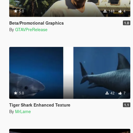
5.0
148
4
Beta/Promotional Graphics
1.0
By
GTAVPreRelease
5.0
42
7
Tiger Shark Enhanced Texture
1.1
By
MrLame