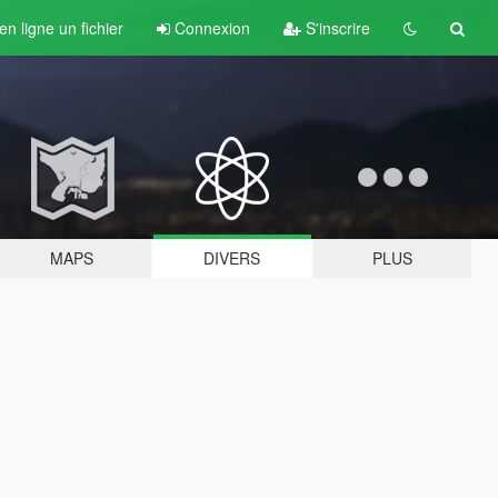
n ligne un fichier
Connexion
S'inscrire
MAPS
DIVERS
PLUS