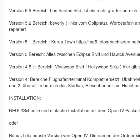
Version 5.5 Bereich: Los Santos Süd, ist ein recht großer bereich
Version 5.2 Bereich: beverly ( links vom Golfplatz), Werbetafeln a
repariert
Version 5.1 Bereich : Korea Town http://img5.fotos-hochladen.n
Version 5 Bereich: Alles zwischen Eclipse Blvd und Hawick Avenue (
Version 4.5.1: Bereich: Vinewood Blvd ( Hollywood Strip ) hier gibts
Version 4: Bereiche:Flughafen/terminal Komplett ersetzt, Ubahn/Me
und 2, überall im bereich des Stadion, Riesenbanner am Hochhaus
INSTALLATION:
NEU!!!!Schnelle und einfache Installation mit dem Open IV Packet
oder
Benutzt die neuste Version von Open IV, Die namen der Ordner sin