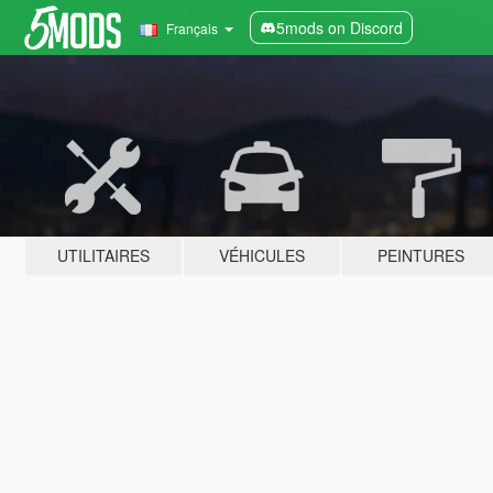
5mods on Discord
Français
UTILITAIRES
VÉHICULES
PEINTURES