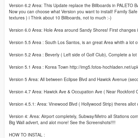
Version 6.2 Area: This Update replace the Billboards in PALETO B
Now you can choose what Version you want to install! Family Safe
textures ) i Think about 10 Billboards, not to much :-)
Version 6.0 Area: Hole Area around Sandy Shores! First changes i
Version 5.5 Area : South Los Santos, is an great Area whith a lot of
Version 5.2 Area : Beverly ( Left side of Golf Club), Complete a lot 
Version 5.1 Area : Korea Town http://img5.fotos-hochladen.net/
Version 5 Area: All between Eclipse Blvd and Hawick Avenue (secon
Version 4.7 Area: Hawick Ave & Occupation Ave ( Near Rockford 
Version 4.5.1: Area: Vinewood Blvd ( Hollywood Strip) theres allot o
Version 4: Area: Airport completely, Subway/Metro all Stations com
Big Wall advert, and alot more! See the Screenshots!!!!
HOW TO INSTAL :