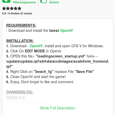
Téléchargements
Aiment
5.0 / 5 étoiles (2 votes)
REQUIREMENTS:
- Download and install the
latest
OpenIV
INSTALLATION:
1.
Download -
OpenIV
, install and open GTA V for Windows.
2.
Click On
EDIT MODE
in Openiv
3.
OPEN this file>
"loadingscreen_startup.ytd"
here---
\update\update.rpf\x64\data\cdimages\scaleform_frontend.
rpf"
4.
Right Click on
"beach_fg"
replace File
"Save File"
5.
Close OpenIV and start the game!
6.
Enjoy, Dont forget to like and comment.
CHANGESLOG:
Version 3.0:
1. Now saree is available in 19 colors
2. Normal [Hot] Version and 18+ both are in this mod.
Show Full Description
3. Belly and S-curved changed.