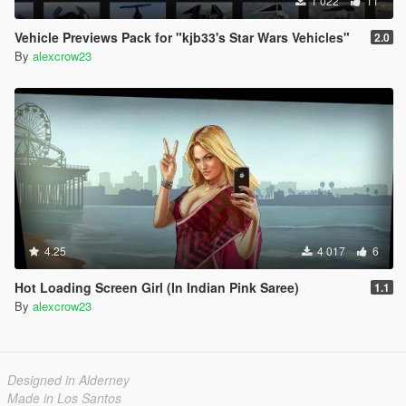
1 022
11
Vehicle Previews Pack for "kjb33's Star Wars Vehicles"
2.0
By
alexcrow23
4.25
4 017
6
Hot Loading Screen Girl (In Indian Pink Saree)
1.1
By
alexcrow23
Designed in Alderney
Made in Los Santos