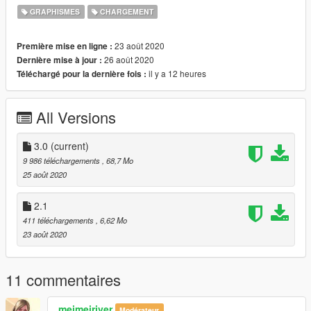
4. Add tiny tutorial video which guides you to edit "ytd" file
GRAPHISMES
CHARGEMENT
You can edit and upload anywhere you want.
23 août 2020
Première mise en ligne :
26 août 2020
Dernière mise à jour :
il y a 12 heures
Téléchargé pour la dernière fois :
All Versions
3.0
(current)
9 986 téléchargements
, 68,7 Mo
25 août 2020
2.1
411 téléchargements
, 6,62 Mo
23 août 2020
11 commentaires
meimeiriver
Modérateur