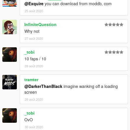
@Exquire
you can download from moddb, com
25 août 2020
InfiniteQuestion
Why not
27 août 2020
_tobi
10 faps / 10
28 août 2020
tramter
@DarkerThanBlack
imagine wanking off a loading
screen
29 août 2020
_tobi
OvO
30 août 2020