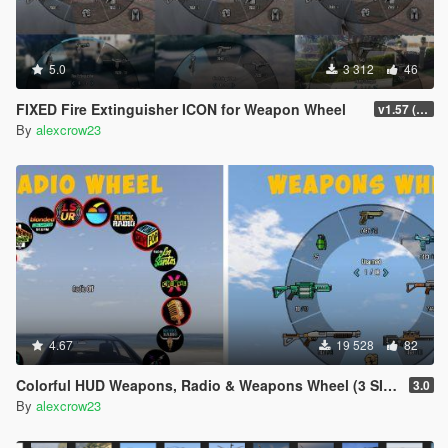
5.0
3 312
46
FIXED Fire Extinguisher ICON for Weapon Wheel
v1.57 (Build 2372)_a
By
alexcrow23
4.67
19 528
82
Colorful HUD Weapons, Radio & Weapons Wheel (3 SIZES)
3.0
By
alexcrow23