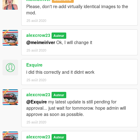
Please, don't re-add virtually identical images to the
mod.
25 août 2020
alexcrow23
Auteur
@meimeiriver
Ok, I will change it
25 août 2020
Exquire
i did this correctly and it didnt work
25 août 2020
alexcrow23
Auteur
@Exquire
my latest update is still pending for
approval... just wait for tommorow. hope admin will
approve as soon as possible.
25 août 2020
alexcrow23
Auteur