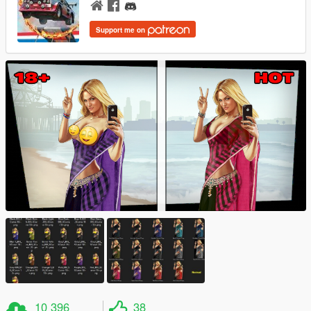
Support me on
10 396
38