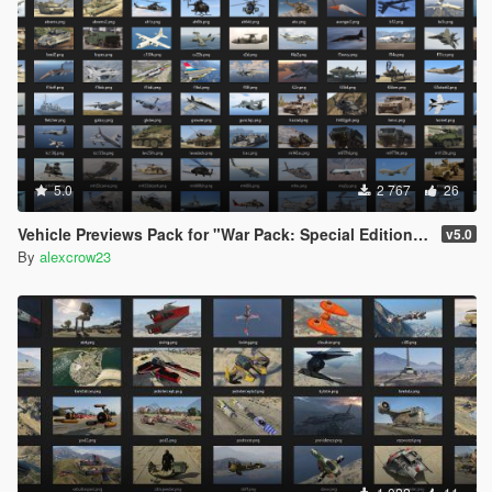
5.0
2 767
26
Vehicle Previews Pack for "War Pack: Special Edition USA"
v5.0
By
alexcrow23