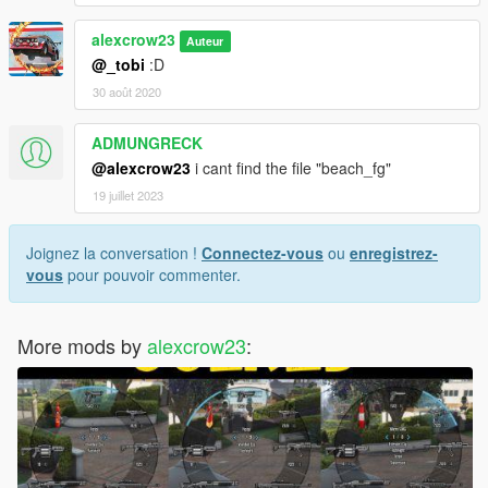
alexcrow23
Auteur
@_tobi
:D
30 août 2020
ADMUNGRECK
@alexcrow23
i cant find the file "beach_fg"
19 juillet 2023
Joignez la conversation !
Connectez-vous
ou
enregistrez-
vous
pour pouvoir commenter.
More mods by
alexcrow23
: