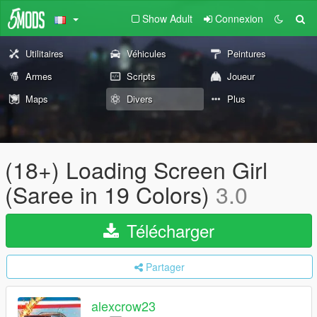
Show Adult
Connexion
Utilitaires
Véhicules
Peintures
Armes
Scripts
Joueur
Maps
Divers
Plus
(18+) Loading Screen Girl
(Saree in 19 Colors)
3.0
Télécharger
Partager
alexcrow23