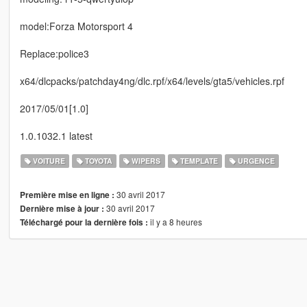
model:Forza Motorsport 4
Replace:police3
x64/dlcpacks/patchday4ng/dlc.rpf/x64/levels/gta5/vehicles.rpf
2017/05/01[1.0]
1.0.1032.1 latest
VOITURE
TOYOTA
WIPERS
TEMPLATE
URGENCE
30 avril 2017
Première mise en ligne :
30 avril 2017
Dernière mise à jour :
il y a 8 heures
Téléchargé pour la dernière fois :