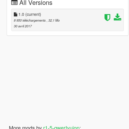
All Versions
1.0
(current)
8 950 téléchargements
, 32,1 Mo
30 avril 2017
More mods by
r1-5-qwertyuiop
: