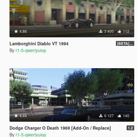
4.86
3 400
112
Lamborghini Diablo VT 1994
[BETA] 1.5
By
r1-5-qwertyuiop
4.44
6 127
140
Dodge Charger O Death 1969 [Add-On / Replace]
1.2
By
r1-5-qwertyuiop