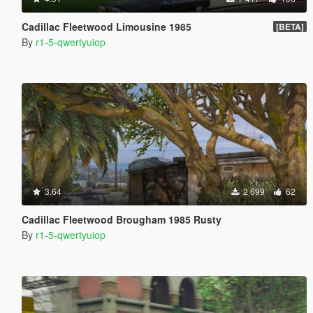
Cadillac Fleetwood Limousine 1985
[BETA]
By
r1-5-qwertyuiop
3.64
2 699
62
Cadillac Fleetwood Brougham 1985 Rusty
By
r1-5-qwertyuiop