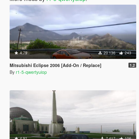
4.79
20 136
243
Mitsubishi Eclipse 2006 [Add-On / Replace]
1.2
By
r1-5-qwertyuiop
4.91
7 417
106