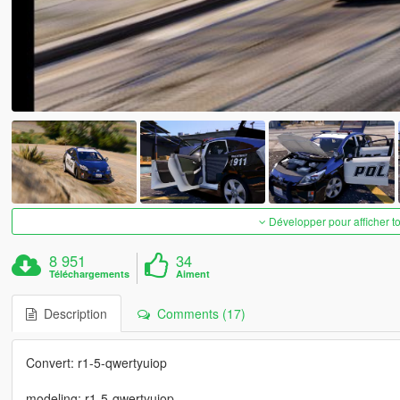
Développer pour afficher t
8 951
34
Téléchargements
Aiment
Description
Comments (17)
Convert: r1-5-qwertyuiop
modeling: r1-5-qwertyuiop