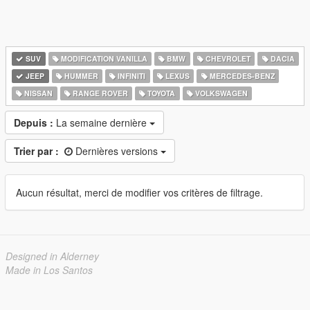
SUV
MODIFICATION VANILLA
BMW
CHEVROLET
DACIA
JEEP
HUMMER
INFINITI
LEXUS
MERCEDES-BENZ
NISSAN
RANGE ROVER
TOYOTA
VOLKSWAGEN
Depuis :
La semaine dernière
Trier par :
Dernières versions
Aucun résultat, merci de modifier vos critères de filtrage.
Designed in Alderney
Made in Los Santos